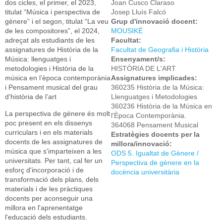
dos cicles, el primer, el 2023,
Joan Cusco Claraso
titulat “Música i perspectiva de
Josep Lluís Falcó
gènere” i el segon, titulat “La veu
Grup d'innovació docent:
de les compositores”, el 2024,
MOUSIKÉ
adreçat als estudiants de les
Facultat:
assignatures de Història de la
Facultat de Geografia i Història
Música: llenguatges i
Ensenyament/s:
metodologies i Història de la
HISTÒRIA DE L'ART
música en l’època contemporània
Assignatures implicades:
i Pensament musical del grau
360235 Història de la Música:
d’història de l’art
Llenguatges i Metodologies
360236 Història de la Música en
La perspectiva de gènere és molt
l'Època Contemporània.
poc present en els dissenys
364068 Pensament Musical
curriculars i en els materials
Estratègies docents per la
docents de les assignatures de
millora/innovació:
música que s'imparteixen a les
ODS 5. Igualtat de Gènere /
universitats. Per tant, cal fer un
Perspectiva de gènere en la
esforç d'incorporació i de
docència universitària
transformació dels plans, dels
materials i de les pràctiques
docents per aconseguir una
millora en l'aprenentatge
l'educació dels estudiants.