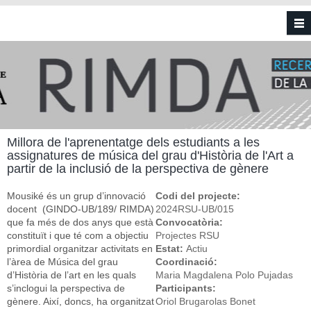
Vés al contingut
Millora de l'aprenentatge dels estudiants a les
assignatures de música del grau d'Història de l'Art a
partir de la inclusió de la perspectiva de gènere
Mousiké és un grup d’innovació
Codi del projecte:
docent (GINDO-UB/189/ RIMDA)
2024RSU-UB/015
que fa més de dos anys que està
Convocatòria:
constituït i que té com a objectiu
Projectes RSU
primordial organitzar activitats en
Estat:
Actiu
l’àrea de Música del grau
Coordinació:
d’Història de l’art en les quals
Maria Magdalena Polo Pujadas
s’inclogui la perspectiva de
Participants:
gènere. Així, doncs, ha organitzat
Oriol Brugarolas Bonet