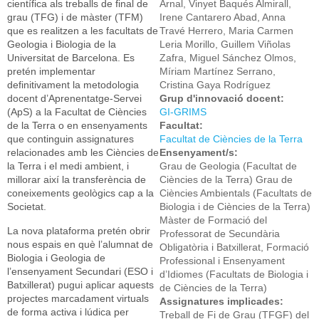
científica als treballs de final de
Arnal, Vinyet Baqués Almirall,
grau (TFG) i de màster (TFM)
Irene Cantarero Abad, Anna
que es realitzen a les facultats de
Travé Herrero, Maria Carmen
Geologia i Biologia de la
Leria Morillo, Guillem Viñolas
Universitat de Barcelona. Es
Zafra, Miguel Sánchez Olmos,
pretén implementar
Míriam Martínez Serrano,
definitivament la metodologia
Cristina Gaya Rodríguez
docent d’Aprenentatge-Servei
Grup d'innovació docent:
(ApS) a la Facultat de Ciències
GI-GRIMS
de la Terra o en ensenyaments
Facultat:
que continguin assignatures
Facultat de Ciències de la Terra
relacionades amb les Ciències de
Ensenyament/s:
la Terra i el medi ambient, i
Grau de Geologia (Facultat de
millorar així la transferència de
Ciències de la Terra) Grau de
coneixements geològics cap a la
Ciències Ambientals (Facultats de
Societat.
Biologia i de Ciències de la Terra)
Màster de Formació del
La nova plataforma pretén obrir
Professorat de Secundària
nous espais en què l’alumnat de
Obligatòria i Batxillerat, Formació
Biologia i Geologia de
Professional i Ensenyament
l’ensenyament Secundari (ESO i
d’Idiomes (Facultats de Biologia i
Batxillerat) pugui aplicar aquests
de Ciències de la Terra)
projectes marcadament virtuals
Assignatures implicades:
de forma activa i lúdica per
Treball de Fi de Grau (TFGF) del