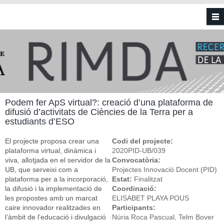
Vés al contingut
Podem fer ApS virtual?: creació d’una plataforma de
difusió d’activitats de Ciències de la Terra per a
estudiants d’ESO
El projecte proposa crear una
Codi del projecte:
plataforma virtual, dinàmica i
2020PID-UB/039
viva, allotjada en el servidor de la
Convocatòria:
UB, que serveixi com a
Projectes Innovació Docent (PID)
plataforma per a la incorporació,
Estat:
Finalitzat
la difusió i la implementació de
Coordinació:
les propostes amb un marcat
ELISABET PLAYA POUS
caire innovador realitzades en
Participants:
l’àmbit de l’educació i divulgació
Núria Roca Pascual, Telm Bover