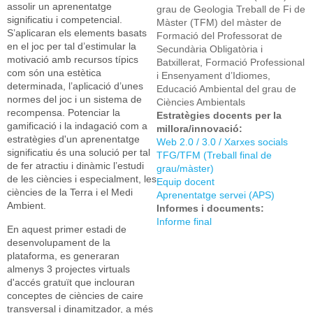
assolir un aprenentatge
grau de Geologia Treball de Fi de
significatiu i competencial.
Màster (TFM) del màster de
S’aplicaran els elements basats
Formació del Professorat de
en el joc per tal d’estimular la
Secundària Obligatòria i
motivació amb recursos típics
Batxillerat, Formació Professional
com són una estètica
i Ensenyament d’Idiomes,
determinada, l’aplicació d’unes
Educació Ambiental del grau de
normes del joc i un sistema de
Ciències Ambientals
recompensa. Potenciar la
Estratègies docents per la
gamificació i la indagació com a
millora/innovació:
estratègies d'un aprenentatge
Web 2.0 / 3.0 / Xarxes socials
significatiu és una solució per tal
TFG/TFM (Treball final de
de fer atractiu i dinàmic l’estudi
grau/màster)
de les ciències i especialment, les
Equip docent
ciències de la Terra i el Medi
Aprenentatge servei (APS)
Ambient.
Informes i documents:
Informe final
En aquest primer estadi de
desenvolupament de la
plataforma, es generaran
almenys 3 projectes virtuals
d'accés gratuït que inclouran
conceptes de ciències de caire
transversal i dinamitzador, a més