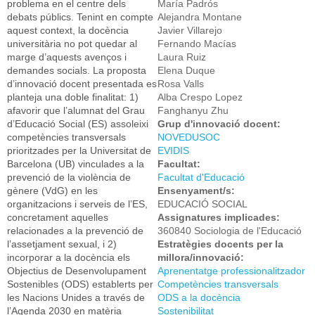
problema en el centre dels
María Padrós
debats públics. Tenint en compte
Alejandra Montane
aquest context, la docència
Javier Villarejo
universitària no pot quedar al
Fernando Macías
marge d’aquests avenços i
Laura Ruiz
demandes socials. La proposta
Elena Duque
d’innovació docent presentada es
Rosa Valls
planteja una doble finalitat: 1)
Alba Crespo Lopez
afavorir que l’alumnat del Grau
Fanghanyu Zhu
d’Educació Social (ES) assoleixi
Grup d'innovació docent:
competències transversals
NOVEDUSOC
prioritzades per la Universitat de
EVIDIS
Barcelona (UB) vinculades a la
Facultat:
prevenció de la violència de
Facultat d'Educació
gènere (VdG) en les
Ensenyament/s:
organitzacions i serveis de l’ES,
EDUCACIÓ SOCIAL
concretament aquelles
Assignatures implicades:
relacionades a la prevenció de
360840 Sociologia de l'Educació
l’assetjament sexual, i 2)
Estratègies docents per la
incorporar a la docència els
millora/innovació:
Objectius de Desenvolupament
Aprenentatge professionalitzador
Sostenibles (ODS) establerts per
Competències transversals
les Nacions Unides a través de
ODS a la docència
l’Agenda 2030 en matèria
Sostenibilitat