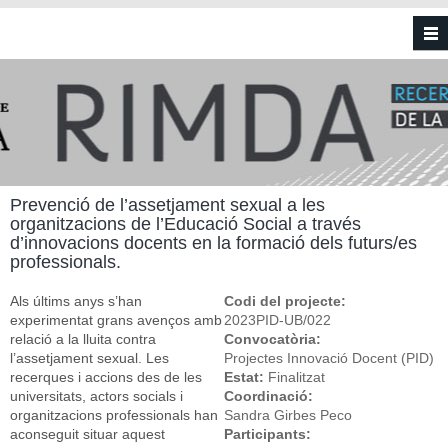
Vés al contingut
Prevenció de l’assetjament sexual a les
organitzacions de l’Educació Social a través
d’innovacions docents en la formació dels futurs/es
professionals.
Als últims anys s’han
Codi del projecte:
experimentat grans avenços amb
2023PID-UB/022
relació a la lluita contra
Convocatòria:
l’assetjament sexual. Les
Projectes Innovació Docent (PID)
recerques i accions des de les
Estat:
Finalitzat
universitats, actors socials i
Coordinació:
organitzacions professionals han
Sandra Girbes Peco
aconseguit situar aquest
Participants: