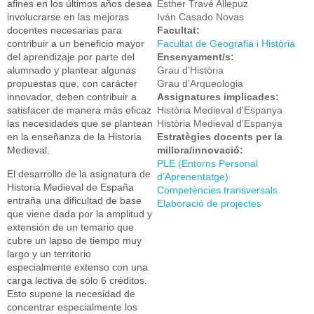
afines en los últimos años desea
Esther Travé Allepuz
involucrarse en las mejoras
Iván Casado Novas
docentes necesarias para
Facultat:
contribuir a un beneficio mayor
Facultat de Geografia i Història
del aprendizaje por parte del
Ensenyament/s:
alumnado y plantear algunas
Grau d'Història
propuestas que, con carácter
Grau d'Arqueologia
innovador, deben contribuir a
Assignatures implicades:
satisfacer de manera más eficaz
Història Medieval d'Espanya
las necesidades que se plantean
Història Medieval d'Espanya
en la enseñanza de la Historia
Estratègies docents per la
Medieval.
millora/innovació:
PLE (Entorns Personal
El desarrollo de la asignatura de
d’Aprenentatge)
Historia Medieval de España
Competències transversals
entraña una dificultad de base
Elaboració de projectes
que viene dada por la amplitud y
extensión de un temario que
cubre un lapso de tiempo muy
largo y un territorio
especialmente extenso con una
carga lectiva de sólo 6 créditos.
Esto supone la necesidad de
concentrar especialmente los