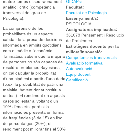
mateix temps el seu raonament
GIDAPsi
analític i crític (competència
Facultat:
transversal del grau de
Facultat de Psicologia
Psicologia).
Ensenyament/s:
PSICOLOGIA
La comprensió de les
Assignatures implicades:
probabilitats és un aspecte
361078 Pensament i Resolució
cabdal de la presa de decisions
de Problemes
informada en àmbits quotidians
Estratègies docents per la
com el mèdic o l’econòmic.
millora/innovació:
Tanmateix, sabem que la majoria
Competències transversals
de persones no són capaces de
Avaluació formativa
resoldre problemes Bayesians,
Autoavaluació
on cal calcular la probabilitat
Equip docent
d’una hipòtesi a partir d’una dada
Gamificació
(p.ex. la probabilitat de patir una
malaltia, havent donat positiu a
un test). El rendiment en aquests
casos sol estar al voltant d’un
10% d’encerts, però si la
informació es presenta en forma
de freqüències (3 de 15) en lloc
de percentatges (20%), el
rendiment pot millorar fins el 50%