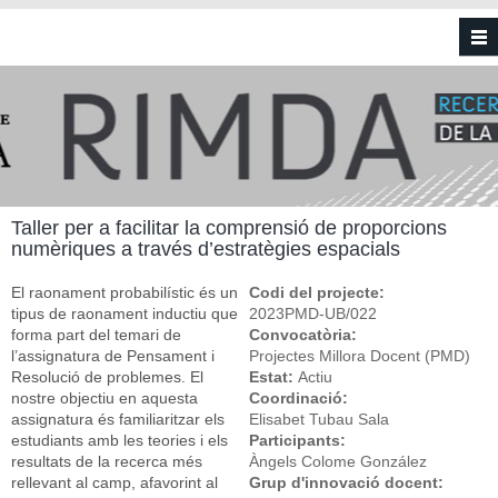
Vés al contingut
Taller per a facilitar la comprensió de proporcions
numèriques a través d’estratègies espacials
El raonament probabilístic és un
Codi del projecte:
tipus de raonament inductiu que
2023PMD-UB/022
forma part del temari de
Convocatòria:
l’assignatura de Pensament i
Projectes Millora Docent (PMD)
Resolució de problemes. El
Estat:
Actiu
nostre objectiu en aquesta
Coordinació:
assignatura és familiaritzar els
Elisabet Tubau Sala
estudiants amb les teories i els
Participants:
resultats de la recerca més
Àngels Colome González
rellevant al camp, afavorint al
Grup d'innovació docent: