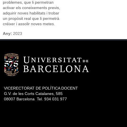
problemes, que li permetran
activar els coneixements previs,
adquirir noves habilitats i trobar
un propòsit real que li permetrà
créixer i assolir noves metes.
Any:
2023
VICERECTORAT DE POLÍTICA DOCENT
G.V. de les Corts Catalanes, 585
08007 Barcelona Tel. 934 031 977