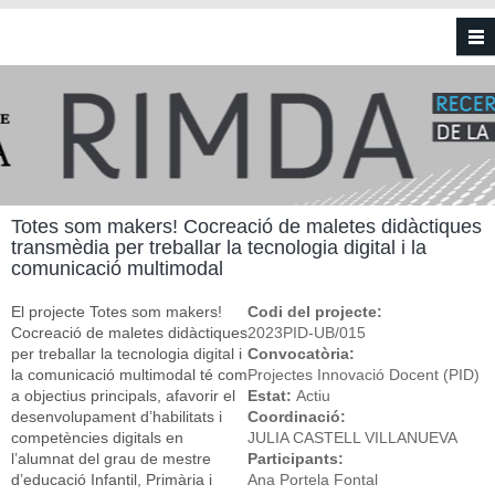
Vés al contingut
Totes som makers! Cocreació de maletes didàctiques
transmèdia per treballar la tecnologia digital i la
comunicació multimodal
El projecte Totes som makers!
Codi del projecte:
Cocreació de maletes didàctiques
2023PID-UB/015
per treballar la tecnologia digital i
Convocatòria:
la comunicació multimodal té com
Projectes Innovació Docent (PID)
a objectius principals, afavorir el
Estat:
Actiu
desenvolupament d’habilitats i
Coordinació:
competències digitals en
JULIA CASTELL VILLANUEVA
l’alumnat del grau de mestre
Participants:
d’educació Infantil, Primària i
Ana Portela Fontal