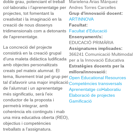
doble grau, potenciant el treball
Marielena Arias Márquez
col·laboratiu i l’aprenentatge per
Andres Torres Carcelles
projectes, tot fomentant la
Grup d'innovació docent:
creativitat i la imaginació en la
ARTINNOVA
creació de nous dissenys
Facultat:
tridimensionals com a detonants
Facultat d'Educació
de l'aprenentatge.
Ensenyament/s:
EDUCACIÓ PRIMÀRIA
La concreció del projecte
Assignatures implicades:
consistirà en la creació grupal
366241 Comunicació Multimodal
d'una maleta didàctica ludificada
per a la Innovació Educativa
amb objectes personalitzats
Estratègies docents per la
creats pel mateix alumnat. El
millora/innovació:
tema, lliurement triat pel grup per
Open Educational Resources
tal d’afavorir una major implicació
Competències transversals
de l’alumnat i un aprenentatge
Aprenentatge col•laboratiu
més significatiu, serà l'eix
Elaboració de projectes
conductor de la proposta i
Gamificació
permetrà integrar, amb
coherència els continguts i mab
una mira educativa oberta (REO),
objectius i competències
treballats a l'assignatura.