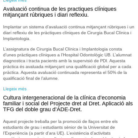
Llegeix més
sobre Desenvolupament de competències
professionalitzadores dels estudiants en Química
Avaluació continua de les practiques clíniques
Analítica mitjançant la incorporació del Disseny Universal
mitjançant rúbriques i diari reflexiu.
d’Aprenentatge en estratègies actives
d’Ensenyament/Aprenentatge.
Implantar un sistema d’avaluació continua mitjançant rúbriques i un
diari reflexiu de les pràctiques clíniques de Cirurgia Bucal Clínica i
Implantologia.
L’assignatura de Cirurgia Bucal Clínica i Implantologia consta
d’unes pràctiques clíniques a l’Hospital Odontològic UB. L’alumnat
diagnostica i tracta pacients amb la supervisió de PDI. Aquesta
pràctica és avaluada mitjançant una qualificació global per a cada
pràctica. Aquesta avaluació continuada representa el 50% de la
qualificació final de l’alumne.
Llegeix més
sobre Avaluació continua de les practiques clíniques
mitjançant rúbriques i diari reflexiu.
Cultura intergeneracional de la clínica d’economia
familiar i social del Projecte dret al Dret. Aplicació als
TFG del doble grau d’ADE-Dret.
Aquest projecte treballa per la promoció de llaços entre els
estudiants de grau i estudiants sènior de la Universitat de
l’Experiència (a partir d’ara UE). L’existència d’activitats