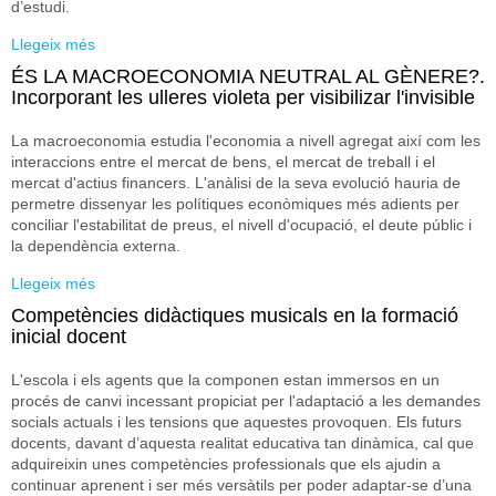
d’estudi.
Llegeix més
sobre El treball de recerca com a mètode d’aprenentatge
tranversal en el grau de sociologia
ÉS LA MACROECONOMIA NEUTRAL AL GÈNERE?.
Incorporant les ulleres violeta per visibilizar l'invisible
La macroeconomia estudia l'economia a nivell agregat així com les
interaccions entre el mercat de bens, el mercat de treball i el
mercat d'actius financers. L'anàlisi de la seva evolució hauria de
permetre dissenyar les polítiques econòmiques més adients per
conciliar l'estabilitat de preus, el nivell d'ocupació, el deute públic i
la dependència externa.
Llegeix més
sobre ÉS LA MACROECONOMIA NEUTRAL AL
GÈNERE?. Incorporant les ulleres violeta per visibilizar
Competències didàctiques musicals en la formació
l'invisible
inicial docent
L'escola i els agents que la componen estan immersos en un
procés de canvi incessant propiciat per l'adaptació a les demandes
socials actuals i les tensions que aquestes provoquen. Els futurs
docents, davant d’aquesta realitat educativa tan dinàmica, cal que
adquireixin unes competències professionals que els ajudin a
continuar aprenent i ser més versàtils per poder adaptar-se d’una