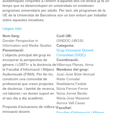
acadèmiques conjuntes a l’entorn d’aquests dos col·lectius ja fa un
temps que es desenvolupen en universitats on existeixen
programes universitaris per adults. Per tant, els programes de la
UE de la Universitat de Barcelona son un bon entorn per treballar
sobre aquestes iniciatives.
Llegeix més
sobre Cultura intergeneracional de la clínica d’economia
familiar i social del Projecte dret al Dret. Aplicació als
Nom llarg:
Codi UB:
TFG del doble grau d’ADE-Dret.
Gender Perspective in
GINDOC-UB/191
Information and Media Studies
Categoria:
Presentació:
Grup Innovació Docent
L’objectiu principal del grup és
Consolidat (GIDC)
incorporar la perspectiva de
Coordinació:
gènere i LGBTI+ a la docència de
Villarroya Planas, Anna
la Facultat d’Informació i Mitjans
Membres del grup:
Audiovisuals (FIMA). Per fer-ho,
Juan-José Boté-Vericad
construïm una comunitat de
Maite Comalat
professorat que creen projectes
Maddalena Fedele
de docència, i també de recerca,
Núria Ferran-Ferrer
col·laboren i es donen suport en
Núria Jornet Benito
el seu dia a dia acadèmic.
Maria-Jose Masanet
Aurora Vall Casas
Proposta d'actuacions de millora i
Facultat:
innovació docent:
Facultat d'Informació i Mitjans