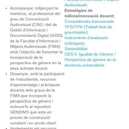
Audiovisuals
Acompanyar, mitjançant la
Estratègies de
mentoria, al professorat del
millora/innovació docent:
grau de Comunicació
Competències transversals
Audiovisual (CAV) i del de
TFG/TFM (Treball final de
Gestió d'Informació i
grau/màster)
Documentació Digital (GIDD)
Instruments d’avaluació
de la Facultat d’Informació i
(rúbriques)
Mitjans Audiovisuals (FIMA)
Sostenibilitat
amb l’objectiu de fomentar la
ODS 5. Igualtat de Gènere /
incorporació de la
Perspectiva de gènere en la
perspectiva de gènere en la
docència universitària
seva activitat docent.
Dissenyar, amb la participació
de l’estudiantat, recursos
d'aprenentatge i pràctiques
docents dels graus de la
FIMA que incorporin la
perspectiva de gènere i
incloure’ls al repositori
GENDIMS que està en
procés de construcció
constant i en accés obert.
Implementar els recursos