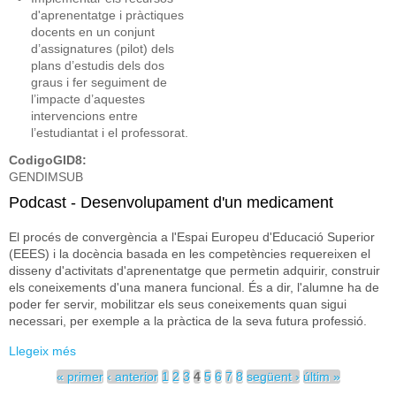
d'aprenentatge i pràctiques
docents en un conjunt
d’assignatures (pilot) dels
plans d’estudis dels dos
graus i fer seguiment de
l’impacte d’aquestes
intervencions entre
l’estudiantat i el professorat.
CodigoGID8:
GENDIMSUB
Podcast - Desenvolupament d'un medicament
El procés de convergència a l'Espai Europeu d'Educació Superior
(EEES) i la docència basada en les competències requereixen el
disseny d'activitats d'aprenentatge que permetin adquirir, construir
els coneixements d'una manera funcional. És a dir, l'alumne ha de
poder fer servir, mobilitzar els seus coneixements quan sigui
necessari, per exemple a la pràctica de la seva futura professió.
Llegeix més
sobre Podcast - Desenvolupament d'un medicament
Pàgines
« primer
‹ anterior
1
2
3
4
5
6
7
8
següent ›
últim »