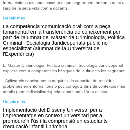
forma exitosa als nous escenaris que segurament aniran sorgint al
llarg de la seva vida com a docents.
Llegeix més
sobre Competències didàctiques musicals en la formació
inicial docent
La competència 'comunicació oral' com a peça
fonamental en la transferència de coneixement per
part de l'alumnat del Màster de Criminologia, Política
Criminal i Sociologia Juridicopenala públic no
especialitzat (alumnat de la Universitat de
l'Experiència)
El Màster Criminologia, Política criminal i Sociologia Juridicopenal
explicita com a competències bàsiques de la titulació les següents:
- Aplicar els coneixements adquirits i la capacitat de resoldre
problemes en entorns nous o poc coneguts dins de contextos més
amplis (o multidisciplinaris) relacionats amb l'àrea d'estudi.
Llegeix més
sobre La competència 'comunicació oral' com a peça
fonamental en la transferència de coneixement per part
Implementació del Disseny Universal per a
de l'alumnat del Màster de Criminologia, Política Criminal
l’Aprenentatge en context universitari per a
i Sociologia Juridicopenala públic no especialitzat
promoure’n l’ús i la comprensió en estudiants
(alumnat de la Universitat de l'Experiència)
d’educació infantil i primària