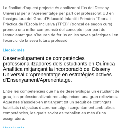
La finalitat d’aquest projecte és analitzar si l’ús del Disseny
Universal per a l’Aprenentatge per part del professorat UB en
l’assignatura del Grau d’Educació Infantil i Primària “Teoria i
Pràctica de l’Escola Inclusiva (TPEI)” (troncal de segon curs)
promou una millor comprensió del concepte i per part de
l'estudiantat que n’hauran de fer ús en les seves pràctiques i en
l’exercici de la seva futura professió.
Llegeix més
sobre Implementació del Disseny Universal per a
l’Aprenentatge en context universitari per a promoure’n
Desenvolupament de competències
l’ús i la comprensió en estudiants d’educació infantil i
professionalitzadores dels estudiants en Química
primària
Analítica mitjançant la incorporació del Disseny
Universal d’Aprenentatge en estratègies actives
d’Ensenyament/Aprenentatge.
Entre les competències que ha de desenvolupar un estudiant de
grau, les professionalitzadores adquireixen una gran rellevància.
Aquestes s’assoleixen mitjançant tot un seguit de continguts,
habilitats i objectius d’aprenentatge i conjuntament amb altres
competències, les quals sovint es treballen en més d’una
assignatura.