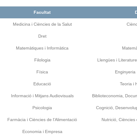
Facultat
Medicina i Ciències de la Salut
Ciènc
Dret
Matemàtiques i Informàtica
Matemàt
Filologia
Llengües i Literatur
Física
Enginyeria 
Educació
Teoria i 
Informació i Mitjans Audiovisuals
Biblioteconomia, Docum
Psicologia
Cognició, Desenvolup
Farmàcia i Ciències de l'Alimentació
Nutrició, Ciències
Economia i Empresa