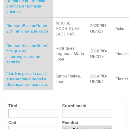
l’àmbit de la formació
pràctica a farmàcia
galènica
M.JOSE
“ImmunoEscapeRoom
2020PID-
RODRIGUEZ
Actiu
2.0”: enigma a la xarxa
UB/027
LAGUNAS
“ImmunoEscapeRoom”:
Rodríguez
fins que no
2018PID-
Lagunas, Maria
Finalitz
n’aprenguis, no en
UB/019
José
sortiràs
“Jardins per a la salut”:
Simon Pallise,
2014PID-
aprenentatge servei a
Finalitz
Juan
UB/054
Botànica farmacèutica
Títol
Coordinació
Codi
Facultat