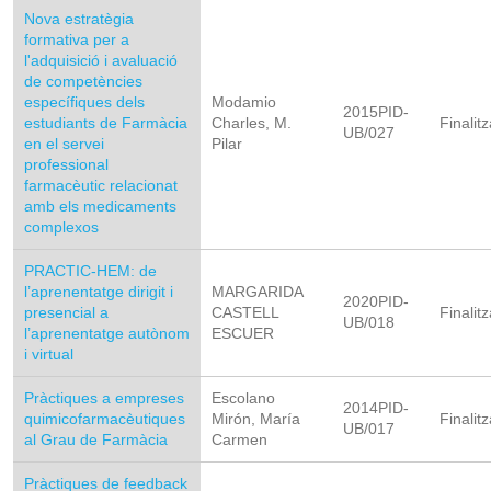
Nova estratègia
formativa per a
l'adquisició i avaluació
de competències
específiques dels
Modamio
2015PID-
estudiants de Farmàcia
Charles, M.
Finalitz
UB/027
en el servei
Pilar
professional
farmacèutic relacionat
amb els medicaments
complexos
PRACTIC-HEM: de
l’aprenentatge dirigit i
MARGARIDA
2020PID-
presencial a
CASTELL
Finalitz
UB/018
l’aprenentatge autònom
ESCUER
i virtual
Pràctiques a empreses
Escolano
2014PID-
quimicofarmacèutiques
Mirón, María
Finalitz
UB/017
al Grau de Farmàcia
Carmen
Pràctiques de feedback