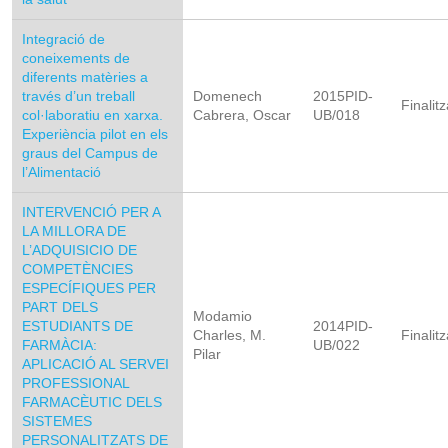
Integració de
coneixements de
diferents matèries a
través d’un treball
Domenech
2015PID-
Finalitz
col·laboratiu en xarxa.
Cabrera, Oscar
UB/018
Experiència pilot en els
graus del Campus de
l’Alimentació
INTERVENCIÓ PER A
LA MILLORA DE
L’ADQUISICIO DE
COMPETÈNCIES
ESPECÍFIQUES PER
PART DELS
Modamio
ESTUDIANTS DE
2014PID-
Charles, M.
Finalitz
FARMÀCIA:
UB/022
Pilar
APLICACIÓ AL SERVEI
PROFESSIONAL
FARMACÈUTIC DELS
SISTEMES
PERSONALITZATS DE