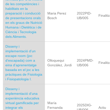
de les competències i
habilitats en la
preparació i conducció
Maria Perez
2022PID-
Finalitz
de presentacions orals
Bosch
UB/005
en els graus de Nutrició
Humana i Dietètica i de
Ciència i Tecnologia
dels Aliments.
Disseny i
implementació d’un
escape room (joc
d’escapada) com a
Olloquequi
2024PMD-
Finalitz
eina d’aprenentatge
González, Jordi
UB/006
basada en el joc a les
pràctiques de Fisiologia
i Fisiopatologia I.
Disseny i
implementació d’una
experiència educativa
virtual gamificada per
María
2025DIG-
integrar els
Fernanda
Actiu
UB/006