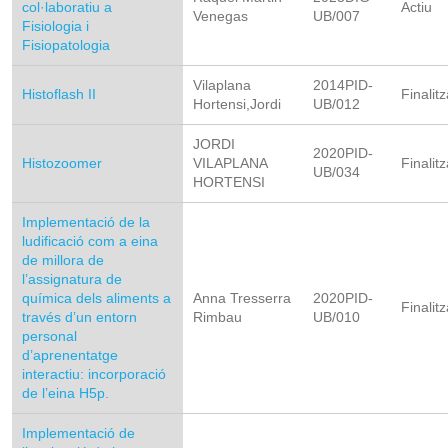
col·laboratiu a
Actiu
Venegas
UB/007
Fisiologia i
Fisiopatologia
Vilaplana
2014PID-
Histoflash II
Finalitz
Hortensi,Jordi
UB/012
JORDI
2020PID-
Histozoomer
VILAPLANA
Finalitz
UB/034
HORTENSI
Implementació de la
ludificació com a eina
de millora de
l’assignatura de
química dels aliments a
Anna Tresserra
2020PID-
Finalitz
través d’un entorn
Rimbau
UB/010
personal
d’aprenentatge
interactiu: incorporació
de l’eina H5p.
Implementació de