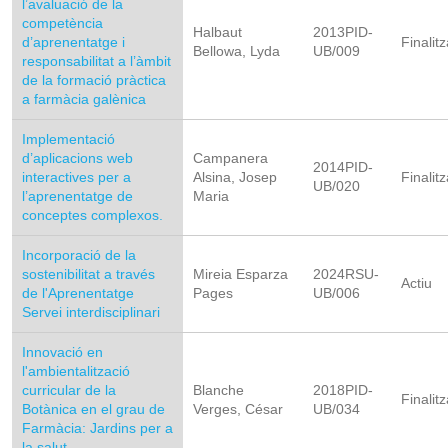
l’avaluació de la
competència
Halbaut
2013PID-
d’aprenentatge i
Finalitz
Bellowa, Lyda
UB/009
responsabilitat a l’àmbit
de la formació pràctica
a farmàcia galènica
Implementació
d’aplicacions web
Campanera
2014PID-
interactives per a
Alsina, Josep
Finalitz
UB/020
l’aprenentatge de
Maria
conceptes complexos.
Incorporació de la
sostenibilitat a través
Mireia Esparza
2024RSU-
Actiu
de l'Aprenentatge
Pages
UB/006
Servei interdisciplinari
Innovació en
l'ambientalització
curricular de la
Blanche
2018PID-
Finalitz
Botànica en el grau de
Verges, César
UB/034
Farmàcia: Jardins per a
la salut