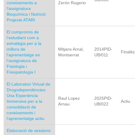
coneixements a
Zerón Rugerio
l’assignatura
Bioquímica i Nutrició:
Projecte ATARI
El compromís de
l’estudiant com a
estratègia per a la
millora de
Mitjans Arnal,
2014PID-
Finalitz
l’aprenentatge en
Montserrat
UB/011
l’assignatura de
Fisiologia i
Fisiopatologia I
El Laboratori Virtual de
Drogodependències:
Una Experiència
Raul Lopez
2025PID-
Immersiva per a la
Actiu
Arnau
UB/022
consolidació de
coneixements i
l’aprenentatge actiu
Elaboració de sessions