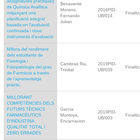
assignatures pràctiques
Benavente
de Química Analítica
Moreno,
2016PID-
mitjançant una
Finalitz
Fernando
UB/014
planificació integral
Julian
basada en l’avaluació
continuada i nous
instruments d’avaluació
Millora del rendiment
dels estudiants de
Fisiologia i
Cambras Riu,
2019PID-
Fisiopatologia del grau
Finalitz
Trinitat
UB/039
de Farmàcia a través
de l’aprenentatge
pràctic.
MILLORANT
COMPETÈNCIES DELS
FUTURS TÈCNICS
Garcia
2019PID-
FARMACÈUTICS
Montoya,
Finalitz
UB/003
D'INDUSTRIA:
Encarnacion
QUALITAT TOTAL I
ZERO ERRADES