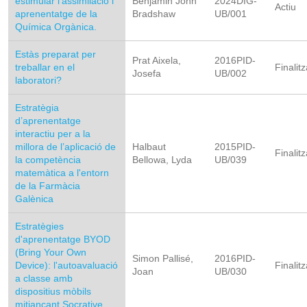
estimular l’assimilació i
Benjamin John
2024DIG-
Actiu
aprenentatge de la
Bradshaw
UB/001
Química Orgànica.
Estàs preparat per
Prat Aixela,
2016PID-
treballar en el
Finalitz
Josefa
UB/002
laboratori?
Estratègia
d’aprenentatge
interactiu per a la
millora de l’aplicació de
Halbaut
2015PID-
Finalitz
la competència
Bellowa, Lyda
UB/039
matemàtica a l'entorn
de la Farmàcia
Galènica
Estratègies
d'aprenentatge BYOD
(Bring Your Own
Simon Pallisé,
2016PID-
Device): l'autoavaluació
Finalitz
Joan
UB/030
a classe amb
dispositius mòbils
mitjançant Socrative