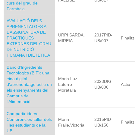
PALLISE
UB/017
curs del grau de
Farmàcia
AVALUACIÓ DELS
APRENENTATGES A
L’ASSIGNATURA DE
URPI SARDA,
2017PID-
PRACTIQUES
Finalitz
MIREIA
UB/007
EXTERNES DEL GRAU
DE NUTRICIÓ
HUMANA I DIETÈTICA
Banc d'Ingredients
Tecnològics (BIT): una
eina digital
Maria Luz
2023DIG-
d'aprenentatge actiu en
Latorre
Actiu
UB/006
els ensenyaments del
Moratalla
Campus de
l'Alimentació
Compartir idees.
Conferències-taller dels
Morin
2015PID-
Finalitz
i les estudiants de la
Fraile,Victòria
UB/150
UB