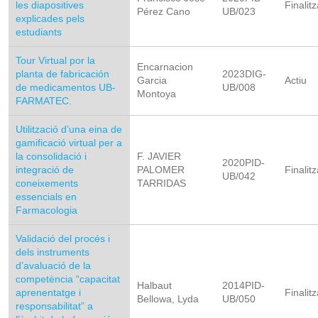
les diapositives
Finalitz
Pérez Cano
UB/023
explicades pels
estudiants
Tour Virtual por la
Encarnacion
planta de fabricación
2023DIG-
Garcia
Actiu
de medicamentos UB-
UB/008
Montoya
FARMATEC.
Utilització d’una eina de
gamificació virtual per a
la consolidació i
F. JAVIER
2020PID-
integració de
PALOMER
Finalitz
UB/042
coneixements
TARRIDAS
essencials en
Farmacologia
Validació del procés i
dels instruments
d’avaluació de la
competència “capacitat
Halbaut
2014PID-
aprenentatge i
Finalitz
Bellowa, Lyda
UB/050
responsabilitat” a