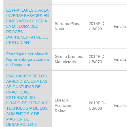
ESTRATÈGIES D’AULA
INVERSA BASADES EN
EINES WEB 2.0 PER A
Serrano Plana,
2018PID-
LA MILLORA DEL
Finalitz
Nuria
UB/029
PROCÉS
D’APRENENTATGE DE
L’ESTUDIANT
Estratègies per afavorir
Girona Brumos,
2014PID-
l’aprenentatge autònom
Finalitz
Ma. Victoria
UB/070
de l’estudiant
EVALUACIÓN DE LOS
APRENDIZAJES A LAS
ASIGNATURAS DE
PRACTICAS
EXTERNAS DEL
Llorach
GRADO DE CIENCIA Y
2019PID-
Asuncion,
Finalitz
TECNOLOGÍA DE LOS
UB/008
Rafael
ALIMENTOS Y DEL
MÁSTER DE
DESARROLLO E