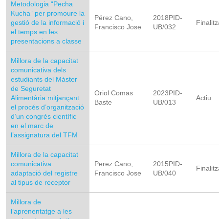
Metodologia “Pecha
Kucha” per promoure la
Pérez Cano,
2018PID-
gestió de la informació i
Finalitz
Francisco Jose
UB/032
el temps en les
presentacions a classe
Millora de la capacitat
comunicativa dels
estudiants del Màster
de Seguretat
Oriol Comas
2023PID-
Alimentària mitjançant
Actiu
Baste
UB/013
el procés d’organització
d’un congrés científic
en el marc de
l’assignatura del TFM
Millora de la capacitat
comunicativa:
Perez Cano,
2015PID-
Finalitz
adaptació del registre
Francisco Jose
UB/040
al tipus de receptor
Millora de
l’aprenentatge a les