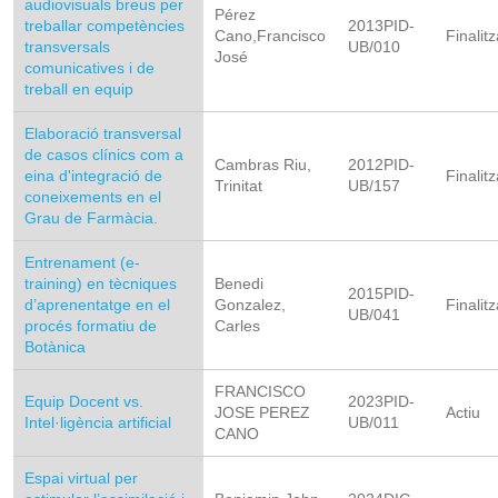
audiovisuals breus per
Pérez
treballar competències
2013PID-
Cano,Francisco
Finalitz
transversals
UB/010
José
comunicatives i de
treball en equip
Elaboració transversal
de casos clínics com a
Cambras Riu,
2012PID-
eina d'integració de
Finalitz
Trinitat
UB/157
coneixements en el
Grau de Farmàcia.
Entrenament (e-
training) en tècniques
Benedi
2015PID-
d’aprenentatge en el
Gonzalez,
Finalitz
UB/041
procés formatiu de
Carles
Botànica
FRANCISCO
Equip Docent vs.
2023PID-
JOSE PEREZ
Actiu
Intel·ligència artificial
UB/011
CANO
Espai virtual per