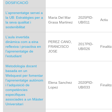
DOSIFICACIÓ
L’aprenentatge servei a
la UB: Estratègies per a
Maria Del Mar
2025PID-
Actiu
la seva qualitat i
Grasa Martinez
UB/011
sostenibilitat
L’aula invertida
dinàmica com a eina
PEREZ CANO,
2017PID-
reflexiva i proactiva en
FRANCISCO
Finalitz
UB/026
l’aprenentatge de
JOSE
l’estudiant
Metodologia docent
basada en un
Webquest per fomentar
l’aprenentatge autònom
Elena Sanchez
2020PID-
i l’adquisició de
Finalitz
Lopez
UB/033
competències
especifiques
associades a un Màster
Universitari