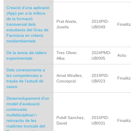
Creació d’una aplicació
(App) per a la millora
de la formació
Prat Aixela,
2014PID-
transversal dels
Finalitz
Josefa
UB/049
estudiants del Grau de
Farmàcia en criteris
mediambientals
De la teoria als tallers
Tres Oliver,
2024PMD-
Actiu
experimentals
Alba
UB/005
Dels coneixements a
les competències a
Amat Miralles,
2019PID-
Finalitz
través de l'estudi de
Concepció
UB/023
casos
Desenvolupament d’un
model d’avaluació
continuada
multidisciplinari i
Pubill Sanchez,
2015PID-
retroactiu de les
Finalitz
David
UB/031
matèries troncals del