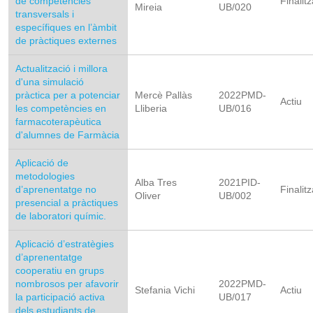
de competències
Finalitz
Mireia
UB/020
transversals i
específiques en l’àmbit
de pràctiques externes
Actualització i millora
d'una simulació
pràctica per a potenciar
Mercè Pallàs
2022PMD-
Actiu
les competències en
Lliberia
UB/016
farmacoterapèutica
d'alumnes de Farmàcia
Aplicació de
metodologies
Alba Tres
2021PID-
d’aprenentatge no
Finalitz
Oliver
UB/002
presencial a pràctiques
de laboratori químic.
Aplicació d’estratègies
d’aprenentatge
cooperatiu en grups
nombrosos per afavorir
2022PMD-
Stefania Vichi
Actiu
la participació activa
UB/017
dels estudiants de