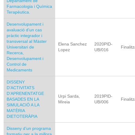
Departament de
Farmacologia i Química
Terapèutica.
Desenvolupament i
avaluació d’un cas
pràctic integrador i
transversal al Màster
Elena Sanchez
2020PID-
Universitari de
Finalitz
Lopez
UB/016
Recerca,
Desenvolupament i
Control de
Medicaments
DISSENY
D’ACTIVITATS
D’APRENENTATGE
Urpi Sarda,
2019PID-
BASADES EN LA
Finalitz
Mireia
UB/006
SIMULACIÓ A LA
MATÈRIA
DIETOTERÀPIA
Disseny d’un programa
formatiu per a la millora