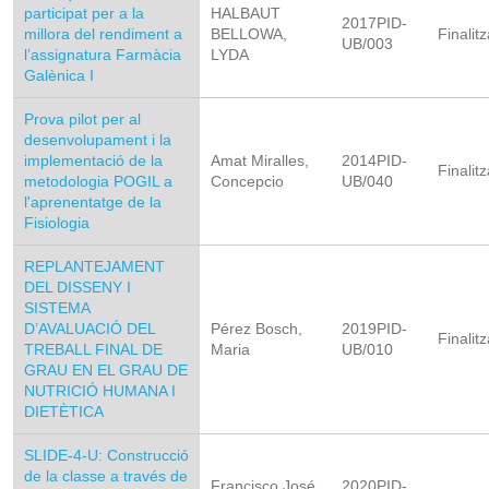
participat per a la
HALBAUT
2017PID-
millora del rendiment a
BELLOWA,
Finalitz
UB/003
l’assignatura Farmàcia
LYDA
Galènica I
Prova pilot per al
desenvolupament i la
implementació de la
Amat Miralles,
2014PID-
Finalitz
metodologia POGIL a
Concepcio
UB/040
l'aprenentatge de la
Fisiologia
REPLANTEJAMENT
DEL DISSENY I
SISTEMA
D’AVALUACIÓ DEL
Pérez Bosch,
2019PID-
Finalitz
TREBALL FINAL DE
Maria
UB/010
GRAU EN EL GRAU DE
NUTRICIÓ HUMANA I
DIETÈTICA
SLIDE-4-U: Construcció
de la classe a través de
Francisco José
2020PID-