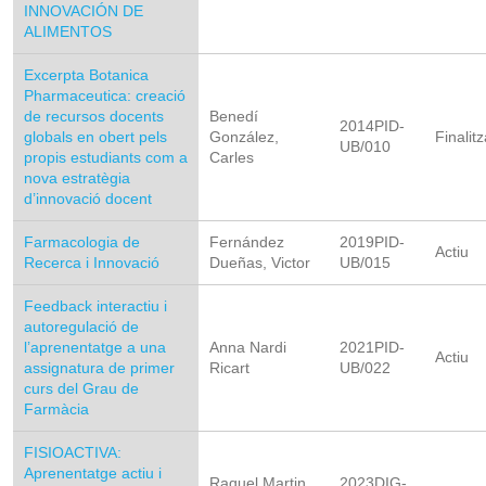
INNOVACIÓN DE
ALIMENTOS
Excerpta Botanica
Pharmaceutica: creació
de recursos docents
Benedí
2014PID-
globals en obert pels
González,
Finalitz
UB/010
propis estudiants com a
Carles
nova estratègia
d’innovació docent
Farmacologia de
Fernández
2019PID-
Actiu
Recerca i Innovació
Dueñas, Victor
UB/015
Feedback interactiu i
autoregulació de
l’aprenentatge a una
Anna Nardi
2021PID-
Actiu
assignatura de primer
Ricart
UB/022
curs del Grau de
Farmàcia
FISIOACTIVA:
Aprenentatge actiu i
Raquel Martin
2023DIG-