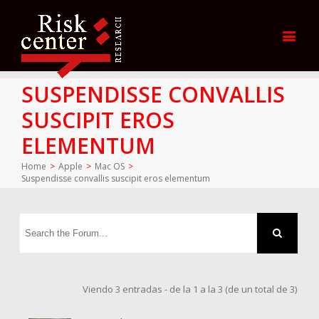
SUSPENDISSE CONVALLIS
SUSCIPIT EROS
ELEMENTUM
Home
>
Apple
>
Mac OS
>
Suspendisse convallis suscipit eros elementum
Viendo 3 entradas - de la 1 a la 3 (de un total de 3)
admin.upcnet