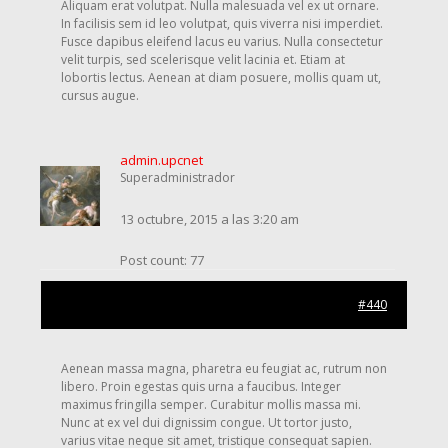
Aliquam erat volutpat. Nulla malesuada vel ex ut ornare.
In facilisis sem id leo volutpat, quis viverra nisi imperdiet.
Fusce dapibus eleifend lacus eu varius. Nulla consectetur
velit turpis, sed scelerisque velit lacinia et. Etiam at
lobortis lectus. Aenean at diam posuere, mollis quam ut,
cursus augue.
admin.upcnet
Superadministrador
13 octubre, 2015 a las 3:20 am
Post count: 77
#440
Aenean massa magna, pharetra eu feugiat ac, rutrum non
libero. Proin egestas quis urna a faucibus. Integer
maximus fringilla semper. Curabitur mollis massa mi.
Nunc at ex vel dui dignissim congue. Ut tortor justo,
varius vitae neque sit amet, tristique consequat sapien.