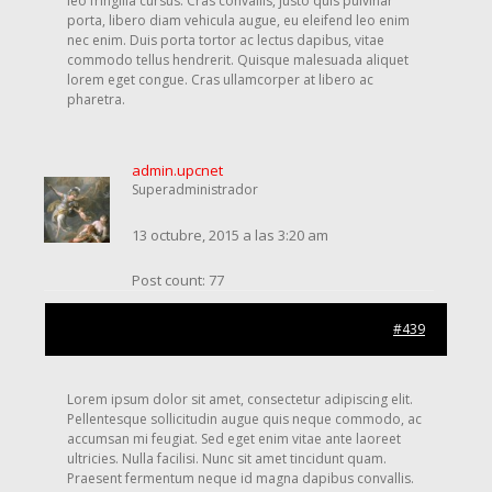
leo fringilla cursus. Cras convallis, justo quis pulvinar
porta, libero diam vehicula augue, eu eleifend leo enim
nec enim. Duis porta tortor ac lectus dapibus, vitae
commodo tellus hendrerit. Quisque malesuada aliquet
lorem eget congue. Cras ullamcorper at libero ac
pharetra.
admin.upcnet
Superadministrador
13 octubre, 2015 a las 3:20 am
Post count: 77
#439
Lorem ipsum dolor sit amet, consectetur adipiscing elit.
Pellentesque sollicitudin augue quis neque commodo, ac
accumsan mi feugiat. Sed eget enim vitae ante laoreet
ultricies. Nulla facilisi. Nunc sit amet tincidunt quam.
Praesent fermentum neque id magna dapibus convallis.