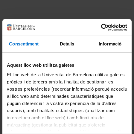
RISKNAT RISCOS NATURALS
Facultat de Ciències de la Terra
Dept. de Dinàmica de la Terra i de l’Oceà
Consentiment
Detalls
Informació
Martí i Franquès s/n · 08028
Barcelona, SPAIN
Universitat de Barcelona
Aquest lloc web utilitza galetes
tel: +34 93 402 13 72
El lloc web de la Universitat de Barcelona utilitza galetes
pròpies i de tercers amb la finalitat de gestionar les
eulalia.masana@ub.edu
vostres preferències (recordar informació perquè accediu
al lloc web amb determinades característiques que
puguin diferenciar la vostra experiència de la d’altres
Qué hacemos
usuaris), amb finalitats estadístiques (analitzar com
interactueu amb el lloc web) i amb finalitats de
màrqueting (gestionar la publicitat que s’ofereix
Investigación
adequant-la en funció dels vostres hàbits de navegació).