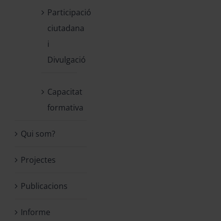
Participació
ciutadana
i
Divulgació
Capacitat
formativa
Qui som?
Projectes
Publicacions
Informe