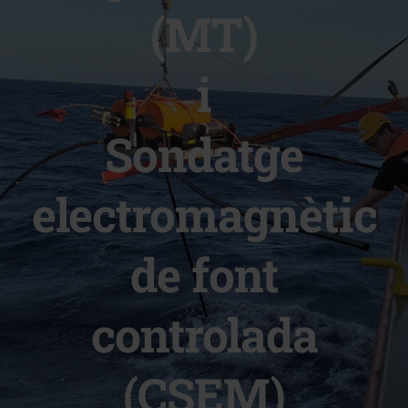
(MT)
i
Sondatge
electromagnètic
de font
controlada
(CSEM)