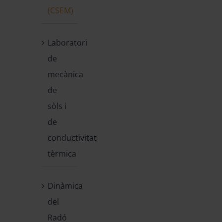
(CSEM)
Laboratori
de
mecànica
de
sòls i
de
conductivitat
tèrmica
Dinàmica
del
Radó