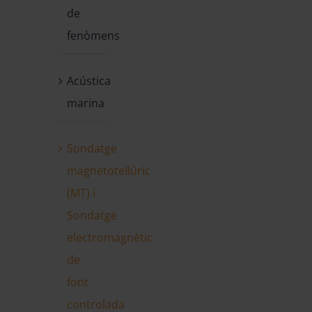
de
fenòmens
Acústica
marina
Sondatge
magnetotel·lúric
(MT) i
Sondatge
electromagnètic
de
font
controlada