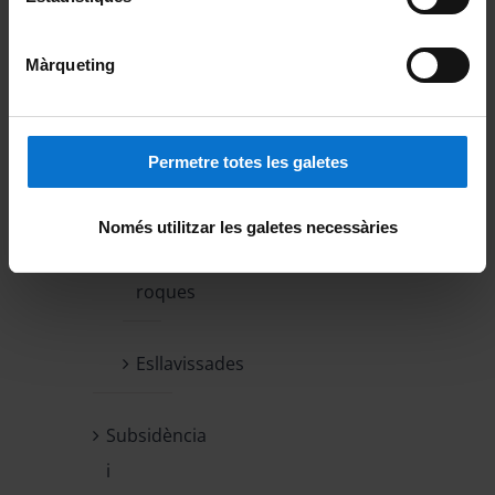
massa
Màrqueting
Allaus
de
neu
Permetre totes les galetes
Despreniments
Només utilitzar les galetes necessàries
de
roques
Esllavissades
Subsidència
i