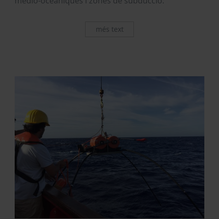
medio-oceàniques i zones de subducció.
més text