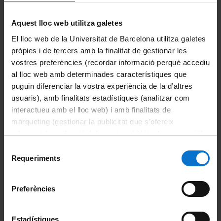
i
Tectònica
Aquest lloc web utilitza galetes
activa
El lloc web de la Universitat de Barcelona utilitza galetes
pròpies i de tercers amb la finalitat de gestionar les
vostres preferències (recordar informació perquè accediu
Paleosismologia
al lloc web amb determinades característiques que
puguin diferenciar la vostra experiència de la d’altres
Anàlisi
usuaris), amb finalitats estadístiques (analitzar com
interactueu amb el lloc web) i amb finalitats de
de
màrqueting (gestionar la publicitat que s’ofereix
perillositat
adequant-la en funció dels vostres hàbits de navegació).
sísmica
Per obtenir més informació sobre les galetes podeu
Selecció
consultar la
Política de galetes del lloc web de la
Requeriments
(SHA)
de
Universitat de Barcelona
.
consentiment
Preferències
Moviments
en
Estadístiques