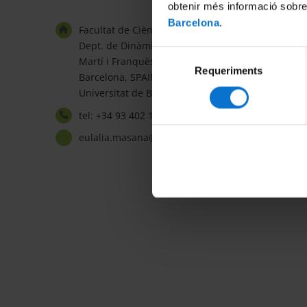
obtenir més informació sobre
Barcelona
.
Facultat de Ciències de la Terra
Dept. de Dinàmica de la Terra i de l’Oceà
Selecció
Martí i Franquès s/n · 08028
Requeriments
de
Barcelona, SPAIN
consentiment
Universitat de Barcelona
tel: +34 93 402 13 72
eulalia.masana@ub.edu