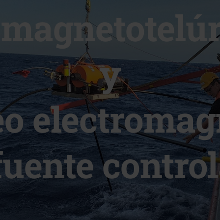
magnetotelú
y
o electromag
fuente contro