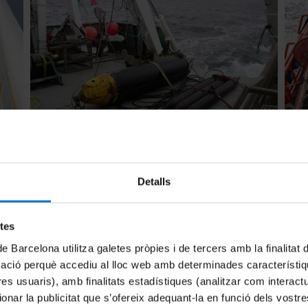
Detalls
etes
de Barcelona utilitza galetes pròpies i de tercers amb la finalitat
mació perquè accediu al lloc web amb determinades característiq
tres usuaris), amb finalitats estadístiques (analitzar com interac
ionar la publicitat que s’ofereix adequant-la en funció dels vostr
Qué hacemos