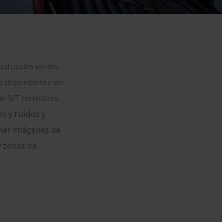
naturales en los
ta dependiente de
de MT terrestres
s y fluidos y
ener imágenes de
y zonas de