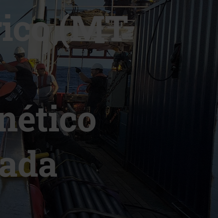
rico (MT
nético
lada