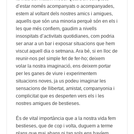
d’estar només acompanyats o acompanyades,
estem al voltant dels nostres amics i amigues,
aquells que són una minoria perquè són en els i
les que més confiem, gaudim a nivells
insospitats d’activitats quotidianes, com podria
ser anar a un bar i exposar situacions que hem
viscut aquell dia o setmana. Ara bé, si en lloc de
reunir-nos pel simple fet de fer-ho; deixem
volar la nostra imaginació, ens deixem portar
per les ganes de viure i experimentem
situacions noves, ja us podeu imaginar les
sensacions de llibertat, amistat, companyonia i
complicitat que es desperten vers els i les
nostres amigues de bestieses.
És de vital importància que a la nostra vida fem
bestieses, que de cop i volta, duguem a terme
plans que mai abans ni tan sols ens havíem