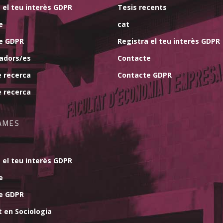
 el teu interès GDPR
Tesis recents
e
cat
e GDPR
Registra el teu interès GDPR
gadors/es
Contacte
e recerca
Contacte GDPR
e recerca
AMES
 el teu interès GDPR
e
e GDPR
 en Sociologia