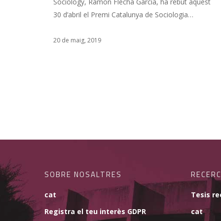
Sociology, Ramon Flecha Garcia, ha rebut aquest
30 d’abril el Premi Catalunya de Sociologia…
20 de maig, 2019
SOBRE NOSALTRES
RECER
cat
Tesis re
Registra el teu interès GDPR
cat