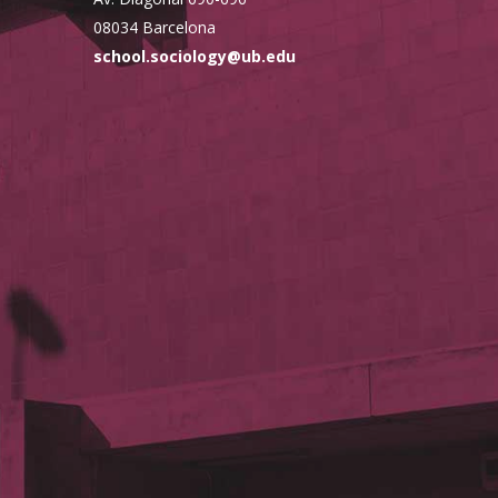
08034 Barcelona
school.sociology@ub.edu