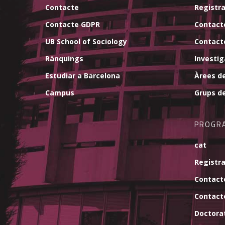
Contacte
Registra
Contacte GDPR
Contact
UB School of Sociology
Contact
Rànquings
Investi
Estudiar a Barcelona
Àrees d
Campus
Grups d
PROGR
cat
Registra
Contact
Contact
Doctorat