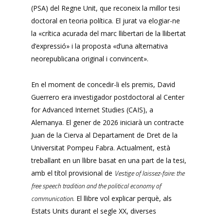
(PSA) del Regne Unit, que reconeix la millor tesi
doctoral en teoria política. El jurat va elogiar-ne
la «crítica acurada del marc llibertari de la llibertat
d’expressió» i la proposta «d’una alternativa
neorepublicana original i convincent».
En el moment de concedir-li els premis, David
Guerrero era investigador postdoctoral al Center
for Advanced Internet Studies (CAIS), a
Alemanya. El gener de 2026 iniciarà un contracte
Juan de la Cierva al Departament de Dret de la
Universitat Pompeu Fabra. Actualment, està
treballant en un llibre basat en una part de la tesi,
Vestige of laissez-faire: the
amb el títol provisional de
free speech tradition and the political economy of
communication
. El llibre vol explicar perquè, als
Estats Units durant el segle XX, diverses