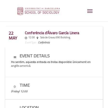
22
Conferència d'Álvaro García Linera
MAY
12:00
Sala de Graus, 690 Buliding
Event Type :
Conferència
EVENT DETAILS
Ho sentim, aquesta entrada es troba disponible únicament en
anglès americà
.
TIME
(Friday) 12:00
LOCATION