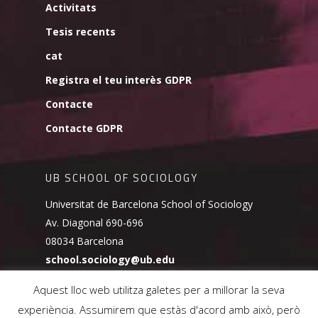
Activitats
Tesis recents
cat
Registra el teu interès GDPR
Contacte
Contacte GDPR
UB SCHOOL OF SOCIOLOGY
Universitat de Barcelona School of Sociology
Av. Diagonal 690-696
08034 Barcelona
school.sociology@ub.edu
Aquest lloc web utilitza galetes per a millorar la seva
experiència. Assumirem que estàs d'acord amb això, però