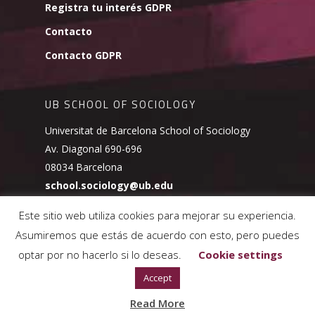
Registra tu interés GDPR
Contacto
Contacto GDPR
UB SCHOOL OF SOCIOLOGY
Universitat de Barcelona School of Sociology
Av. Diagonal 690-696
08034 Barcelona
school.sociology@ub.edu
Este sitio web utiliza cookies para mejorar su experiencia.
Asumiremos que estás de acuerdo con esto, pero puedes
optar por no hacerlo si lo deseas.
Cookie settings
© 2026 UB School of Sociology.
Política de cookies
Accept
Read More