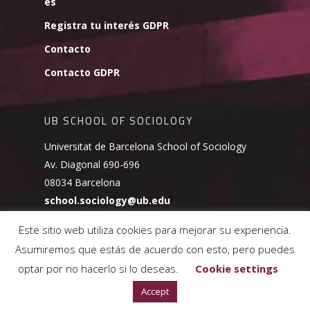
es
Registra tu interés GDPR
Contacto
Contacto GDPR
UB SCHOOL OF SOCIOLOGY
Universitat de Barcelona School of Sociology
Av. Diagonal 690-696
08034 Barcelona
school.sociology@ub.edu
Este sitio web utiliza cookies para mejorar su experiencia.
Asumiremos que estás de acuerdo con esto, pero puedes
optar por no hacerlo si lo deseas.
Cookie settings
© 2026 UB School of Sociology.
Política de cookies
Accept