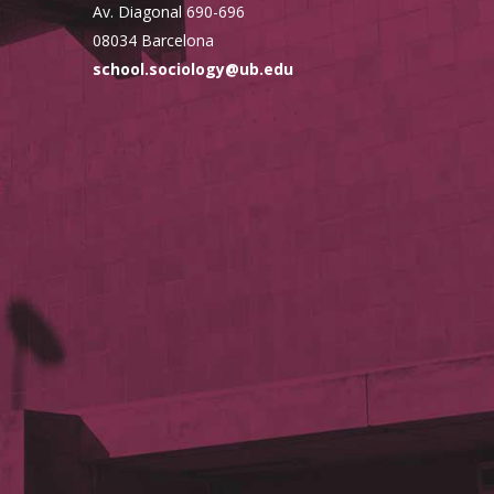
Av. Diagonal 690-696
08034 Barcelona
school.sociology@ub.edu