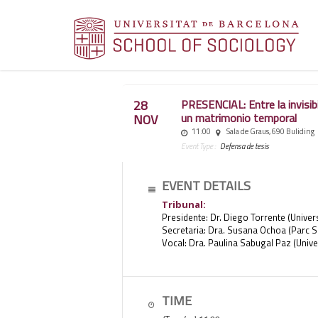
28
PRESENCIAL: Entre la invisibi
un matrimonio temporal
NOV
11:00
Sala de Graus, 690 Buliding
Event Type :
Defensa de tesis
EVENT DETAILS
Tribunal:
Presidente: Dr. Diego Torrente (Univer
Secretaria: Dra. Susana Ochoa (Parc S
Vocal: Dra. Paulina Sabugal Paz (Unive
TIME