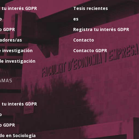
 tu interés GDPR
Tesis recientes
o
es
o GDPR
Registra tu interés GDPR
gadores/as
Contacto
 investigación
Contacto GDPR
e investigación
AMAS
 tu interés GDPR
o
o GDPR
do en Sociología