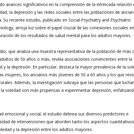
ado avances significativos en la comprensión de la intrincada relación 
edad, la depresión y las redes sociales entre las poblaciones de ancia
. Su reciente estudio, publicado en Social Psychiatry and Psychiatric
iology, arroja luz sobre el papel crucial de las conexiones sociales en
uración de los resultados de salud mental para los adultos mayores.
udio, que analiza una muestra representativa de la población de más 
adultos de 50 años o más, revela asociaciones convincentes entre la
d y la depresión. En particular, destaca la mayor prevalencia de la so
las mujeres, los ancianos más jóvenes de 50 a 65 años y los que resi
rurales. Además, la investigación subraya que las personas que lucha
 la soledad son más propensas a experimentar depresión, enfatizand
ad emocional y social, el estudio delinea sus diversos predictores e
esidad de intervenciones que aborden tanto los aspectos cuantitativo
soledad y la depresión entre los adultos mayores.