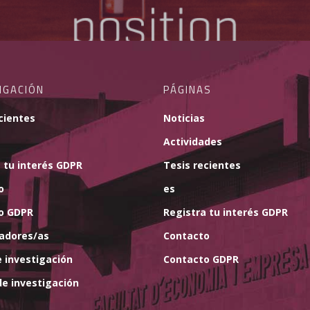
IGACIÓN
PÁGINAS
cientes
Noticias
Actividades
 tu interés GDPR
Tesis recientes
o
es
o GDPR
Registra tu interés GDPR
gadores/as
Contacto
 investigación
Contacto GDPR
e investigación