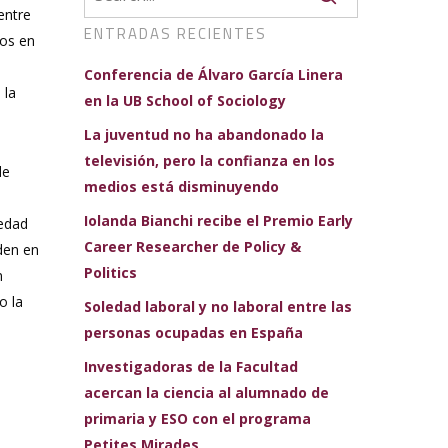
entre
ENTRADAS RECIENTES
nos en
Conferencia de Álvaro García Linera
 la
en la UB School of Sociology
La juventud no ha abandonado la
televisión, pero la confianza en los
de
medios está disminuyendo
Iolanda Bianchi recibe el Premio Early
ledad
Career Researcher de Policy &
den en
Politics
n
o la
Soledad laboral y no laboral entre las
personas ocupadas en España
Investigadoras de la Facultad
acercan la ciencia al alumnado de
s
primaria y ESO con el programa
Petites Mirades