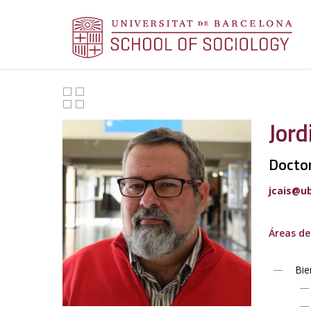
Jord
Doctor
jcais@u
Áreas de
Bie