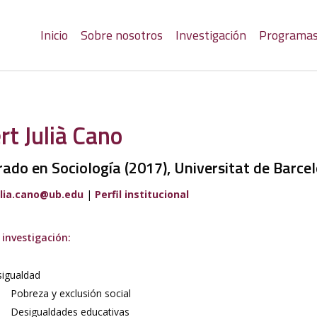
Inicio
Sobre nosotros
Investigación
Programa
rt Julià Cano
ado en Sociología (2017), Universitat de Barce
lia.
cano
@ub
.
e
du
|
Perfil institucional
 investigación:
igualdad
Pobreza y exclusión social
Desigualdades educativas