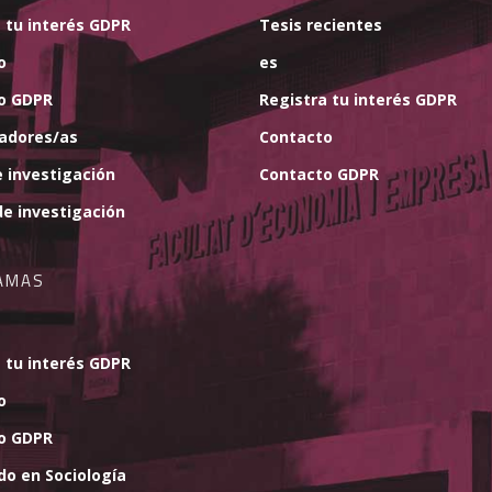
 tu interés GDPR
Tesis recientes
o
es
o GDPR
Registra tu interés GDPR
gadores/as
Contacto
 investigación
Contacto GDPR
e investigación
AMAS
 tu interés GDPR
o
o GDPR
do en Sociología