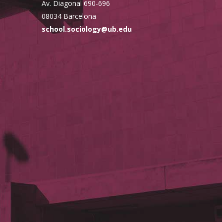
Av. Diagonal 690-696
08034 Barcelona
school.sociology@ub.edu