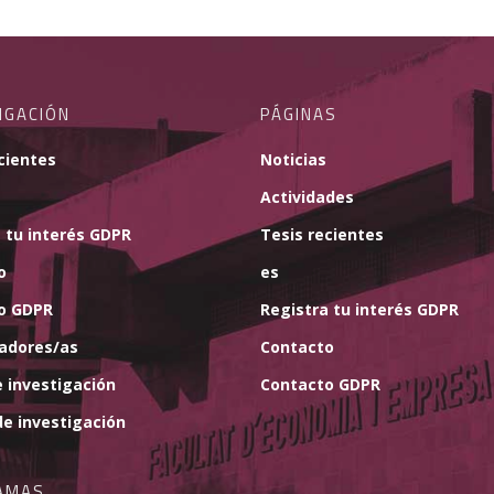
IGACIÓN
PÁGINAS
cientes
Noticias
Actividades
 tu interés GDPR
Tesis recientes
o
es
o GDPR
Registra tu interés GDPR
gadores/as
Contacto
 investigación
Contacto GDPR
e investigación
AMAS