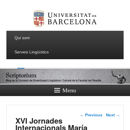
Qui som
Serveis Lingüístics
Menu
Post navigation
←
Previous
Next
→
XVI Jornades
Internacionals María