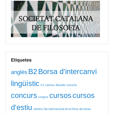
Etiquetes
B2
Borsa d'intercanvi
anglès
lingüístic
C2
cinema i filosofia
concerts
concurs
cursos
cursos
congrés
d'estiu
càtedra
Dia Internacional de la Dona
diccionari