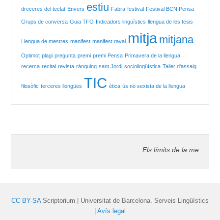
estiu
dreceres del teclat
Envers
Fabra
festival
Festival BCN Pensa
Grups de conversa
Guia TFG
Indicadors lingüístics
llengua de les tesis
mitja
mitjana
Llengua de mestres
manifest
manifest raval
Optimot
plagi
pregunta
premi
premi Pensa
Primavera de la llengua
recerca
recital
revista
rànquing
sant Jordi
sociolingüística
Taller d'assaig
TIC
filosòfic
terceres llengües
ètica
ús no sexista de la llengua
Els límits de la meva lle
CC BY-SA
Scriptorium | Universitat de Barcelona. Serveis Lingüístics
|
Avís legal