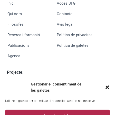
Inici
Accés SFG
Qui som
Contacte
Filòsofes
Avís legal
Recerca i formació
Política de privacitat
Publicacions
Política de galetes
Agenda
Projecte:
MUVAN
Gestionar el consentiment de
PID2020-113980GA-I00 (MCIN/AEIUE)
les galetes
UE finançat per
Utilitzem galetes per optimitzar el nostre lloc web i el nostre servei.