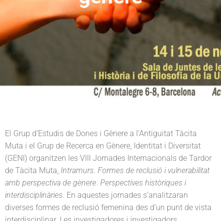
v
n
r
i
t
e
g
a
t
i
o
n
El Grup d’Estudis de Dones i Gènere a l’Antiguitat Tàcita
Muta i el Grup de Recerca en Gènere, Identitat i Diversitat
(GENI) organitzen les VIII Jornades Internacionals de Tardor
de Tàcita Muta,
Intramurs. Formes de reclusió i vulnerabilitat
amb perspectiva de gènere
.
Perspectives històriques i
interdisciplinàries.
En aquestes jornades s’analitzaran
diverses formes de reclusió femenina des d’un punt de vista
interdisciplinar. Les investigadores i investigadors