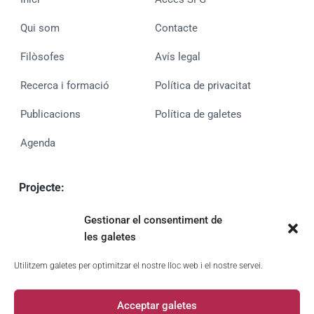
Qui som
Contacte
Filòsofes
Avís legal
Recerca i formació
Política de privacitat
Publicacions
Política de galetes
Agenda
Projecte:
MUVAN
Gestionar el consentiment de
PID2020-113980GA-I00 (MCIN/AEIUE)
les galetes
UE finançat per
Utilitzem galetes per optimitzar el nostre lloc web i el nostre servei.
Acceptar galetes