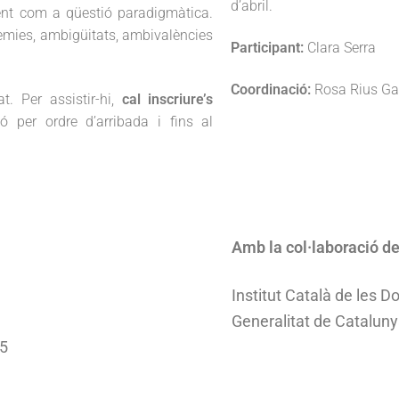
d’abril.
ment com a qüestió paradigmàtica.
sèmies, ambigüitats, ambivalències
Participant:
Clara Serra
Coordinació:
Rosa Rius Ga
t. Per assistir-hi,
cal inscriure’s
ció per ordre d’arribada i fins al
Amb la col·laboració de
Institut Català de les D
Generalitat de Catalun
55