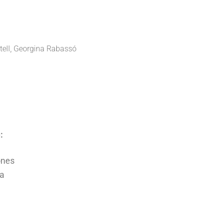
tell, Georgina Rabassó
:
ones
ya