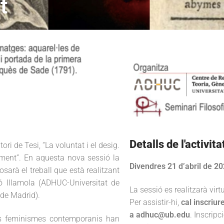
t
Detalls de l'activita
i de Tesi, “La voluntat i el desig.
ment”. En aquesta nova sessió la
Divendres 21 d’abril de 20
arà el treball que està realitzant
ó Illamola (ADHUC-Universitat de
La sessió es realitzarà vir
de Madrid).
Per assistir-hi,
cal inscriu
a adhuc@ub.edu
. Inscripc
ls feminismes contemporanis han