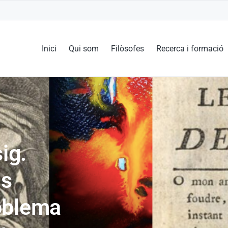
Inici
Qui som
Filòsofes
Recerca i formació
ig.
ls
roblema