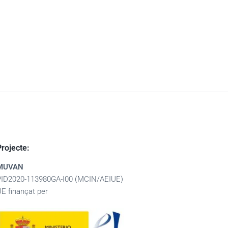
Projecte:
MUVAN
PID2020-113980GA-I00 (MCIN/AEIUE)
UE finançat per