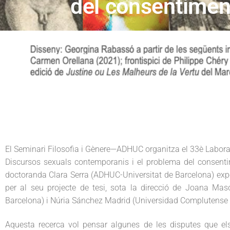
del consentimen
G
n
t
è
n
a
e
e
r
v
n
e
i
t
g
a
t
i
o
n
El Seminari Filosofia i Gènere—ADHUC organitza el 33è Laborator
Discursos sexuals contemporanis i el problema del consenti
doctoranda Clara Serra (ADHUC-Universitat de Barcelona) expos
per al seu projecte de tesi, sota la direcció de Joana Mas
Barcelona) i Núria Sánchez Madrid (Universidad Complutense 
Aquesta recerca vol pensar algunes de les disputes que e