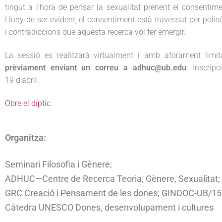
tingut a l’hora de pensar la sexualitat prenent el consenti
Lluny de ser evident, el consentiment està travessat per poli
i contradiccions que aquesta recerca vol fer emergir.
La sessió es realitzarà virtualment i amb aforament limita
prèviament enviant un correu a adhuc@ub.edu
. Inscrip
19 d’abril.
Obre el díptic
.
Organitza:
Seminari Filosofia i Gènere;
ADHUC—Centre de Recerca Teoria, Gènere, Sexualitat;
GRC Creació i Pensament de les dones; GINDOC-UB/1
Càtedra UNESCO Dones, desenvolupament i cultures