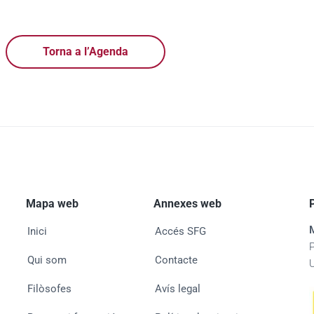
Torna a l’Agenda
Mapa web
Annexes web
Inici
Accés SFG
Qui som
Contacte
Filòsofes
Avís legal