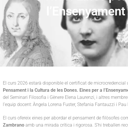
G
l’Ensenyament
n
t
è
n
a
e
e
r
v
n
e
i
t
g
a
t
i
o
n
El curs 2026 estarà disponible el certificat de microcredencial u
Pensament i la Cultura de les Dones. Eines per a l’Ensenyam
del Seminari Filosofia i Gènere Elena Laurenzi, i altres memb
l’equip docent: Àngela Lorena Fuster, Stefania Fantauzzi i Pau
El curs ofereix eines per abordar el pensament de filòsofes c
Zambrano
amb una mirada crítica i rigorosa. S’hi treballen rec