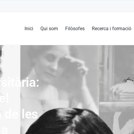
Inici
Qui som
Filòsofes
Recerca i formació
sitària:
el
 de les
 a