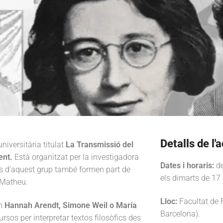
Detalls de l'a
niversitària titulat
La Transmissió del
ent.
Està organitzat per la investigadora
Dates i horaris:
de
res d’aquest grup també formen part de
els dimarts de 17 
 Matheu.
Lloc:
Facultat de F
om
Hannah Arendt, Simone Weil o María
Barcelona).
ursos per interpretar textos filosòfics des