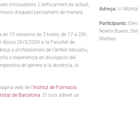
iques innovadores. L’enfocament és actual,
Adreça:
c/ Montal
ransmissió d’aquest pensament de manera
Participants:
Elena
Noelia Bueno, Ste
a en 10 sessions de 3 hores, de 17 a 20h.
Matheu
el dijous 26/3/2026 a la Facultat de
dreça a professionals de l’àmbit educatiu,
ofia o experiència en divulgació del
erspectiva de gènere a la docència, la
pàgina web de l’
Institut de Formació
rsitat de Barcelona
. El curs admet un