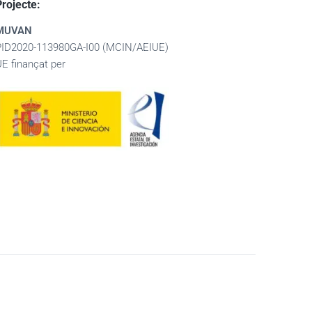
Projecte:
MUVAN
PID2020-113980GA-I00 (MCIN/AEIUE)
UE finançat per