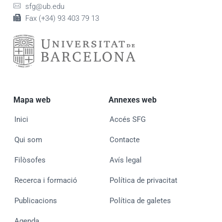
sfg@ub.edu
Fax (+34) 93 403 79 13
Mapa web
Annexes web
Inici
Accés SFG
Qui som
Contacte
Filòsofes
Avís legal
Recerca i formació
Política de privacitat
Publicacions
Política de galetes
Agenda