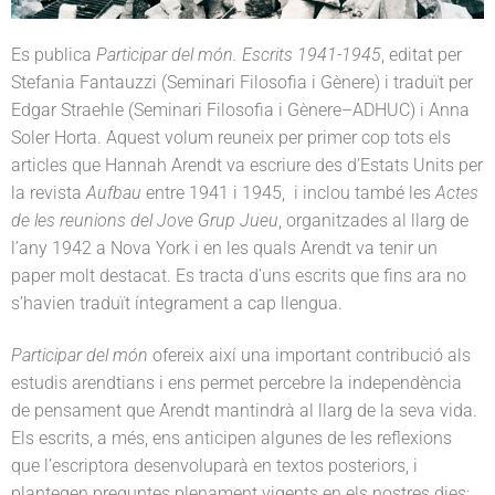
Es publica
Participar del món. Escrits 1941-1945
, editat per
Stefania Fantauzzi (Seminari Filosofia i Gènere) i traduït per
Edgar Straehle (Seminari Filosofia i Gènere
–ADHUC)
i Anna
Soler Horta. Aquest volum reuneix per primer cop tots els
articles que Hannah Arendt va escriure des d’Estats Units per
la revista
Aufbau
entre 1941 i 1945, i inclou també les
Actes
de les reunions del Jove Grup Jueu
, organitzades al llarg de
l’any 1942 a Nova York i en les quals Arendt va tenir un
paper molt destacat. Es tracta d’uns escrits que fins ara no
s’havien traduït íntegrament a cap llengua.
Participar del món
ofereix així una important contribució als
estudis arendtians i ens permet percebre la independència
de pensament que Arendt mantindrà al llarg de la seva vida.
Els escrits, a més, ens anticipen algunes de les reflexions
que l’escriptora desenvoluparà en textos posteriors, i
plantegen preguntes plenament vigents en els nostres dies: