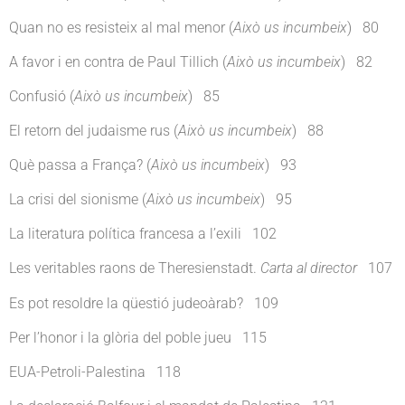
Quan no es resisteix al mal menor (
Això us incumbeix
) 80
A favor i en contra de Paul Tillich (
Això us incumbeix
) 82
Confusió (
Això us incumbeix
) 85
El retorn del judaisme rus (
Això us incumbeix
) 88
Què passa a França? (
Això us incumbeix
) 93
La crisi del sionisme (
Això us incumbeix
) 95
La literatura política francesa a l’exili 102
Les veritables raons de Theresienstadt.
Carta al director
107
Es pot resoldre la qüestió judeoàrab? 109
Per l’honor i la glòria del poble jueu 115
EUA-Petroli-Palestina 118