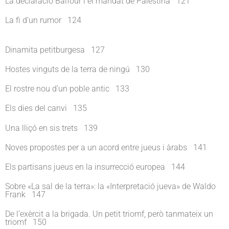
La declaració Balfour i el mandat de Palestina 121
La fi d’un rumor 124
Dinamita petitburgesa 127
Hostes vinguts de la terra de ningú 130
El rostre nou d’un poble antic 133
Els dies del canvi 135
Una lliçó en sis trets 139
Noves propostes per a un acord entre jueus i àrabs 141
Els partisans jueus en la insurrecció europea 144
Sobre «La sal de la terra»: la «Interpretació jueva» de Waldo
Frank 147
De l’exèrcit a la brigada. Un petit triomf, però tanmateix un
triomf 150