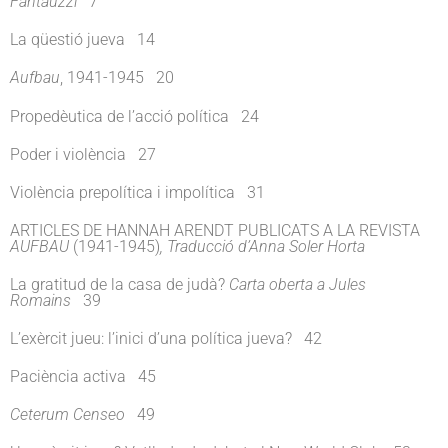
Fantauzzi
7
La qüestió jueva 14
Aufbau
, 1941-1945 20
Propedèutica de l’acció política 24
Poder i violència 27
Violència prepolítica i impolítica 31
ARTICLES DE HANNAH ARENDT PUBLICATS A LA REVISTA
AUFBAU
(1941-1945)
,
Traducció d’Anna Soler Horta
La gratitud de la casa de judà?
Carta oberta a Jules
Romains
39
L’exèrcit jueu: l’inici d’una política jueva? 42
Paciència activa 45
Ceterum Censeo
49