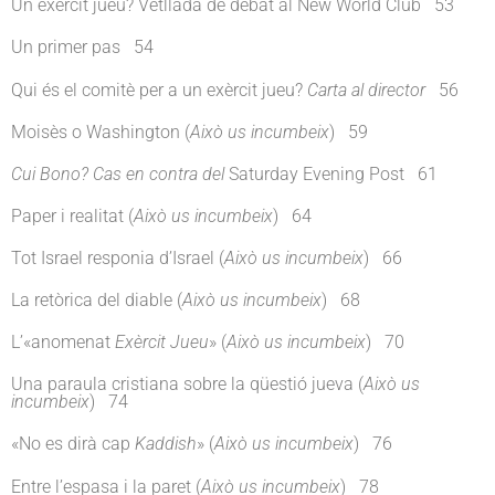
Un exèrcit jueu? Vetllada de debat al New World Club 53
Un primer pas 54
Qui és el comitè per a un exèrcit jueu?
Carta al director
56
Moisès o Washington (
Això us incumbeix
) 59
Cui Bono? Cas en contra del
Saturday Evening Post 61
Paper i realitat (
Això us incumbeix
) 64
Tot Israel responia d’Israel (
Això us incumbeix
) 66
La retòrica del diable (
Això us incumbeix
) 68
L’«anomenat
Exèrcit Jueu
» (
Això us incumbeix
) 70
Una paraula cristiana sobre la qüestió jueva (
Això us
incumbeix
) 74
«No es dirà cap
Kaddish
» (
Això us incumbeix
) 76
Entre l’espasa i la paret (
Això us incumbeix
) 78