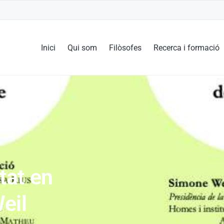
Inici
Qui som
Filòsofes
Recerca i formació
itat en
eil