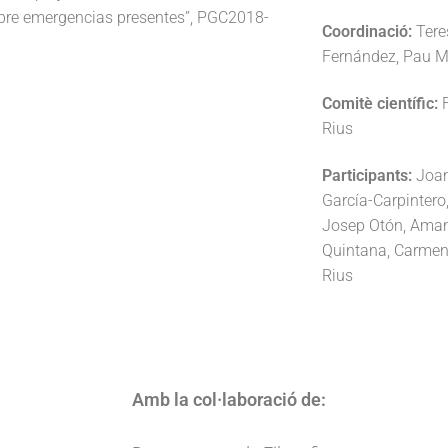
obre emergencias presentes”, PGC2018-
Coordinació:
Tere
Fernández, Pau M
Comitè científic:
F
Rius
Participants:
Joan
García-Carpinter
Josep Otón, Amand
Quintana, Carmen 
Rius
Amb la col·laboració de: