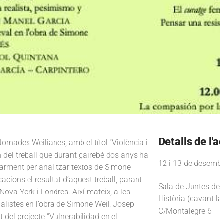
Detalls de l'a
rnades Weilianes, amb el títol “Violència i
n del treball que durant gairebé dos anys ha
12 i 13 de desem
larment per analitzar textos de Simone
cions el resultat d’aquest treball, parant
Sala de Juntes de 
Nova York i Londres. Així mateix, a les
Història (davant l
alistes en l’obra de Simone Weil, Josep
C/Montalegre 6 –
 del projecte “Vulnerabilidad en el