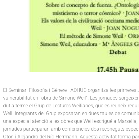
G
n
t
è
n
a
e
e
r
v
n
e
i
t
g
a
t
i
o
n
El Seminari Filosofia i Gènere—ADHUC organitza les primeres Jo
vulnerabilitat en l’obra de Simone Weil”. Les jornades sorgeixe
dut a terme el Grup de Lectures Weilianes, que es reuneix regu
Weil. Integrants del Grup exposaran en dues taules de comunica
una especial atenció a les obres que Weil escrigué a Marsella, 
jornades participaran amb conferències dos reconeguts especi
Otón i Alejandro del Río Herrmann. Aquesta activitat forma part