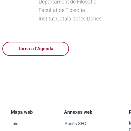
Departament de Filosofia
Facultat de Filosofia
)
Institut Català de les Dones
Torna a l’Agenda
Mapa web
Annexes web
Inici
Accés SFG