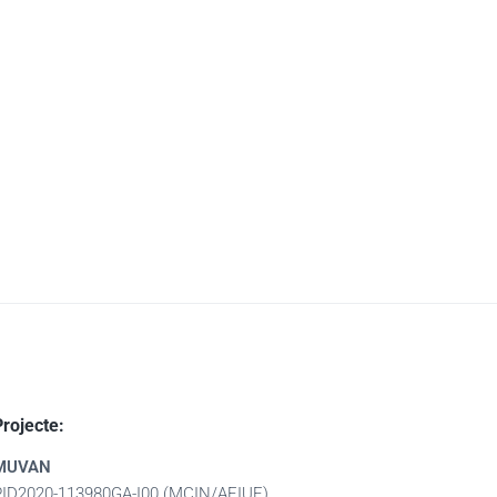
Projecte:
MUVAN
PID2020-113980GA-I00 (MCIN/AEIUE)