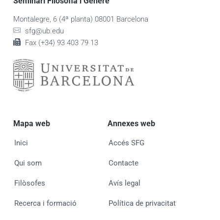
Seminari Filosofia i Gènere
Montalegre, 6 (4ª planta) 08001 Barcelona
sfg@ub.edu
Fax (+34) 93 403 79 13
Mapa web
Annexes web
Inici
Accés SFG
Qui som
Contacte
Filòsofes
Avís legal
Recerca i formació
Política de privacitat