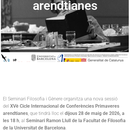
v
n
arendtianes
r
i
t
e
g
a
t
i
o
n
El
Seminari Filosofia i Gènere
organitza una nova sessió
del
XVè Cicle Internacional de Conferències Primaveres
arendtianes
, que tindrà lloc el
dijous 28 de maig de 2026, a
les 18 h
, al
Seminari Ramon Llull de la Facultat de Filosofia
de la Universitat de Barcelona
.