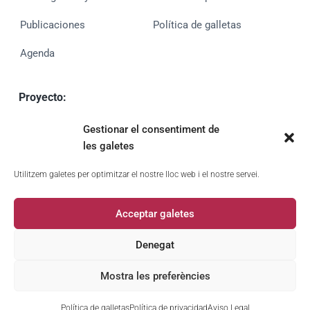
Publicaciones
Política de galletas
Agenda
Proyecto:
MUVAN
Gestionar el consentiment de
PID2020-113980GA-I00 (MCIN/AEIUE)
les galetes
UE financiado por
Utilitzem galetes per optimitzar el nostre lloc web i el nostre servei.
Acceptar galetes
Denegat
Mostra les preferències
Política de galletas
Política de privacidad
Aviso Legal