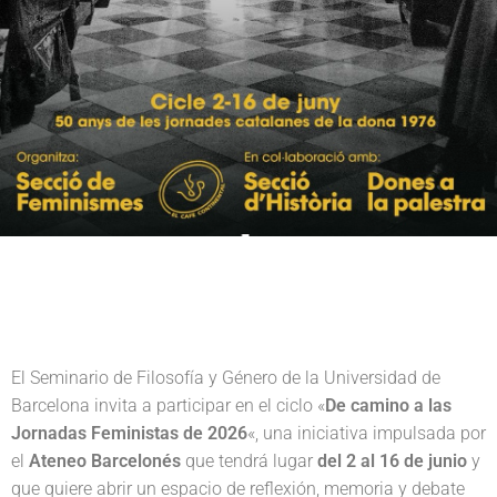
c
d
g
r
i
o
i
e
ó
p
n
n
r
a
p
i
r
n
i
c
n
i
c
p
i
a
p
l
a
l
El Seminario de Filosofía y Género de la Universidad de
Barcelona invita a participar en el ciclo «
De camino a las
Jornadas Feministas de 2026
«, una iniciativa impulsada por
el
Ateneo Barcelonés
que tendrá lugar
del 2 al 16 de junio
y
que quiere abrir un espacio de reflexión, memoria y debate