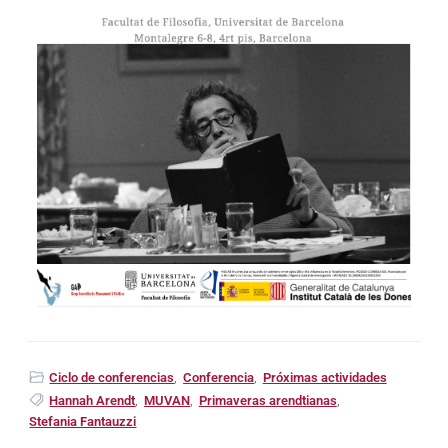
Ciclo de conferencias
,
Conferencia
,
Próximas actividades
Hannah Arendt
,
MUVAN
,
Primaveras arendtianas
,
Stefania Fantauzzi