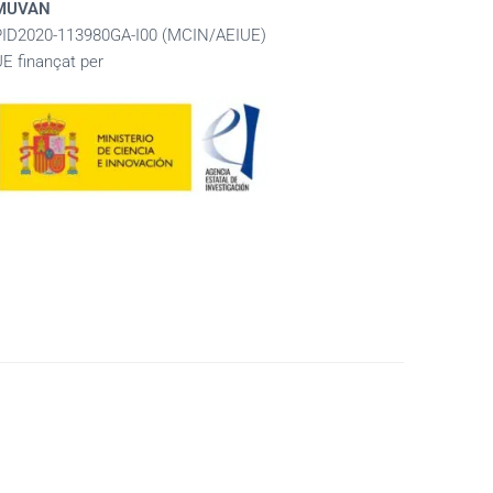
MUVAN
PID2020-113980GA-I00 (MCIN/AEIUE)
UE finançat per