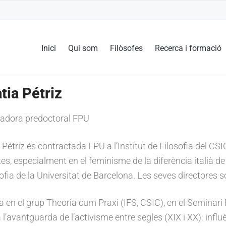
Inici
Qui som
Filòsofes
Recerca i formació
tia Pétriz
gadora predoctoral FPU
Pétriz és contractada FPU a l’Institut de Filosofia del CSI
es, especialment en el feminisme de la diferència italià de 
ofia de la Universitat de Barcelona. Les seves directores s
a en el grup Theoria cum Praxi (IFS, CSIC), en el Seminar
 l’avantguarda de l’activisme entre segles (XIX i XX): inf