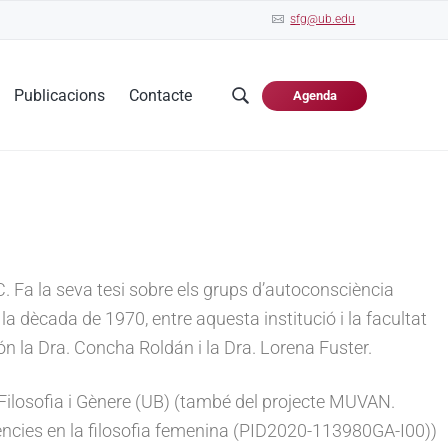
sfg@ub.edu
Publicacions
Contacte
Agenda
C. Fa la seva tesi sobre els grups d’autoconsciència
la dècada de 1970, entre aquesta institució i la facultat
ón la Dra. Concha Roldán i la Dra. Lorena Fuster.
i Filosofia i Gènere (UB) (també del projecte MUVAN.
luències en la filosofia femenina (PID2020-113980GA-I00))