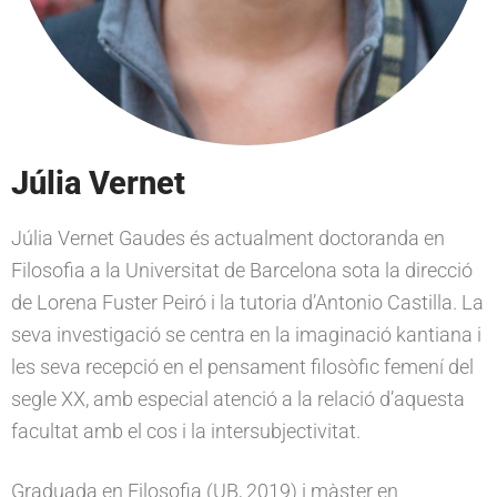
v
n
r
i
t
e
g
a
t
i
o
Júlia Vernet
n
Júlia Vernet Gaudes és actualment doctoranda en
Filosofia a la Universitat de Barcelona sota la direcció
de Lorena Fuster Peiró i la tutoria d’Antonio Castilla. La
seva investigació se centra en la imaginació kantiana i
les seva recepció en el pensament filosòfic femení del
segle XX, amb especial atenció a la relació d’aquesta
facultat amb el cos i la intersubjectivitat.
Graduada en Filosofia (UB, 2019) i màster en