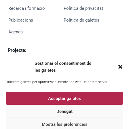
Recerca i formació
Política de privacitat
Publicacions
Política de galetes
Agenda
Projecte:
MUVAN
Gestionar el consentiment de
PID2020-113980GA-I00 (MCIN/AEIUE)
les galetes
UE finançat per
Utilitzem galetes per optimitzar el nostre lloc web i el nostre servei.
Acceptar galetes
Denegat
Mostra les preferències