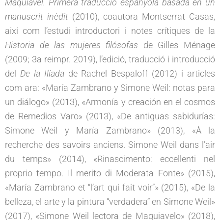
Maquiavel. Primera traducció espanyola basada en un
manuscrit inèdit
(2010), coautora Montserrat Casas,
així com l’estudi introductori i notes crítiques de la
Historia de las mujeres filósofas
de Gilles Ménage
(2009; 3a reimpr. 2019), l’edició, traducció i introducció
del
De la Ilíada
de Rachel Bespaloff (2012) i articles
com ara: «María Zambrano y Simone Weil: notas para
un diálogo» (2013), «Armonía y creación en el cosmos
de Remedios Varo» (2013), «De antiguas sabidurías:
Simone Weil y María Zambrano» (2013), «À la
recherche des savoirs anciens. Simone Weil dans l’air
du temps» (2014), «Rinascimento: eccellenti nel
proprio tempo. Il merito di Moderata Fonte» (2015),
«María Zambrano et “l’art qui fait voir”» (2015), «De la
belleza, el arte y la pintura “verdadera” en Simone Weil»
(2017), «Simone Weil lectora de Maquiavelo» (2018),