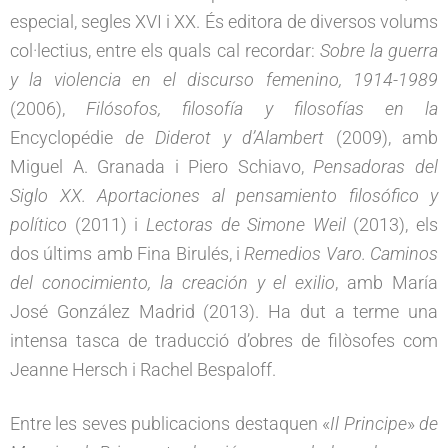
especial, segles XVI i XX. És editora de diversos volums
col·lectius, entre els quals cal recordar:
Sobre la guerra
y la violencia en el discurso femenino, 1914-1989
(2006),
Filósofos, filosofía y filosofías en la
Encyclopédie
de Diderot y d’Alambert
(2009), amb
Miguel A. Granada i Piero Schiavo,
Pensadoras del
Siglo XX. Aportaciones al pensamiento filosófico y
político
(2011) i
Lectoras de Simone Weil
(2013), els
dos últims amb Fina Birulés, i
Remedios Varo. Caminos
del conocimiento, la creación y el exilio
, amb María
José González Madrid (2013). Ha dut a terme una
intensa tasca de traducció d’obres de filòsofes com
Jeanne Hersch i Rachel Bespaloff.
Entre les seves publicacions destaquen «
Il Principe
»
de