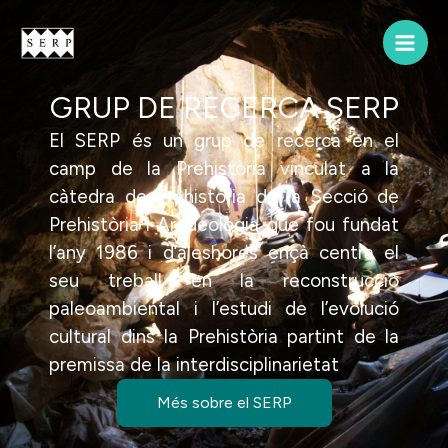
Vés
al
contingut
GRUP DE RECERCA SERP
El SERP és un grup de recerca en el
camp de la Prehistòria vinculat a la
càtedra de Prehistòria de la Secció de
Prehistòria i Arqueologia que fou fundat
l’any 1986 i d’aleshores ençà centra el
seu treball en la reconstrucció
paleoambiental i l’estudi de l’evolució
cultural dins la Prehistòria partint de la
premissa de la interdisciplinarietat
Més sobre el SERP