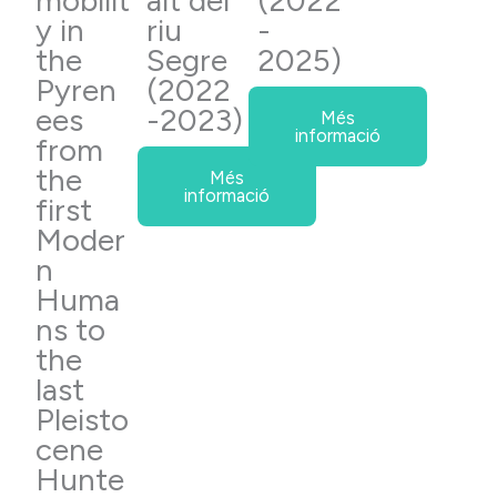
mobilit
alt del
(2022
y in
riu
-
the
Segre
2025)
Pyren
(2022
ees
-2023)
Més
informació
from
the
Més
informació
first
Moder
n
Huma
ns to
the
last
Pleisto
cene
Hunte