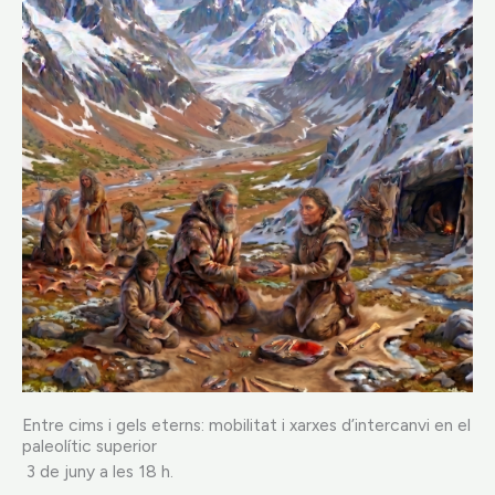
Entre cims i gels eterns: mobilitat i xarxes d’intercanvi en el
paleolític superior
3 de juny a les 18 h.