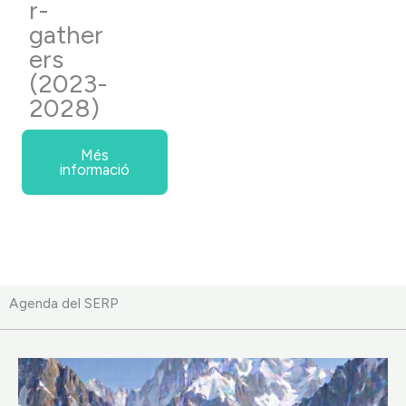
r-
gather
ers
(2023-
2028)
Més
informació
Agenda del SERP