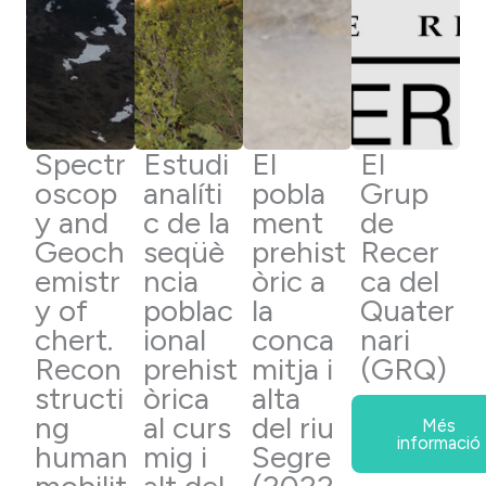
Spectr
Estudi
El
El
oscop
analíti
pobla
Grup
y and
c de la
ment
de
Geoch
seqüè
prehist
Recer
emistr
ncia
òric a
ca del
y of
poblac
la
Quater
chert.
ional
conca
nari
Recon
prehist
mitja i
(GRQ)
structi
òrica
alta
ng
al curs
del riu
Més
informació
human
mig i
Segre