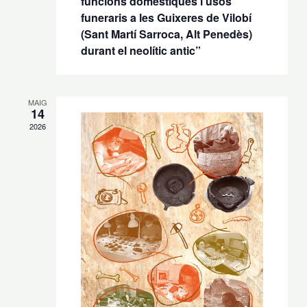
funcions domèstiques i usos
funeraris a les Guixeres de Vilobí
(Sant Martí Sarroca, Alt Penedès)
durant el neolític antic”
MAIG
14
2026