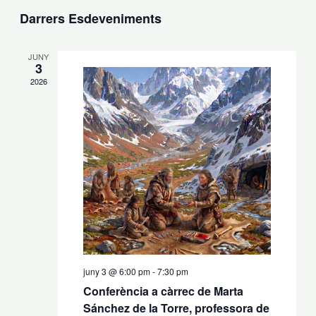
visual
de
Selecciona
Darrers Esdeveniments
i
visual
una
cerca
Esdev
data.
JUNY
d'Esdevenime
3
2026
juny 3 @ 6:00 pm
-
7:30 pm
Conferència a càrrec de Marta
Sánchez de la Torre, professora de