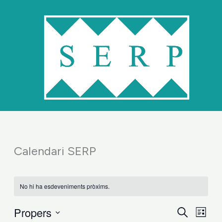
Vés
al
contingut
Calendari SERP
No hi ha esdeveniments pròxims.
Propers
Navegació
Cerca
Naveg
Llista