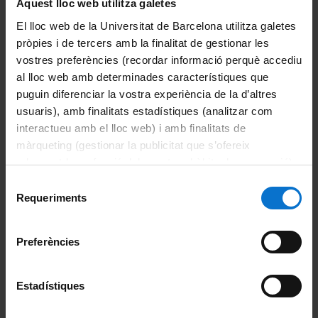
Aquest lloc web utilitza galetes
Tancat
El lloc web de la Universitat de Barcelona utilitza galetes
pròpies i de tercers amb la finalitat de gestionar les
vostres preferències (recordar informació perquè accediu
al lloc web amb determinades característiques que
puguin diferenciar la vostra experiència de la d’altres
usuaris), amb finalitats estadístiques (analitzar com
interactueu amb el lloc web) i amb finalitats de
màrqueting (gestionar la publicitat que s’ofereix
adequant-la en funció dels vostres hàbits de navegació).
Convocatòria
Resolució
Per obtenir més informació sobre les galetes podeu
Selecció
consultar la
Política de galetes del lloc web de la
Requeriments
de
Universitat de Barcelona
.
consentiment
Calendari electoral
Document
Preferències
Estadístiques
Publicació del cens electoral
provisional