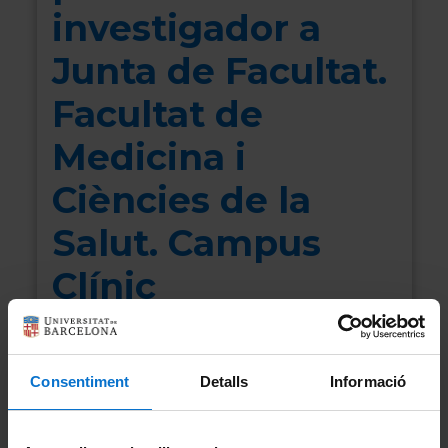
investigador a
Junta de Facultat.
Facultat de
Medicina i
Ciències de la
Salut. Campus
Clínic
Col·lectiu:
PDI
Consentiment
Detalls
Informació
30/11/2023
Data de votació: