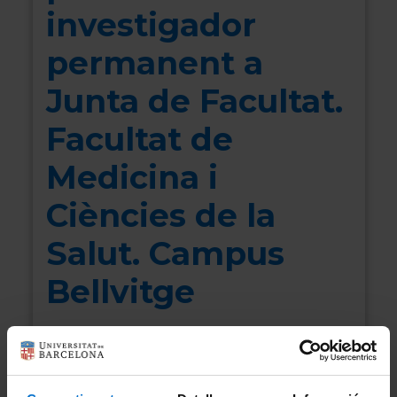
investigador
permanent a
Junta de Facultat.
Facultat de
Medicina i
Ciències de la
Salut. Campus
Bellvitge
Col·lectiu:
PDI
30/11/2023
Data de votació: