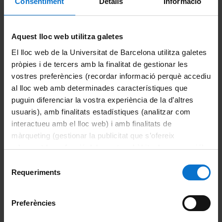
Consentiment
Detalls
Informació
Tancat
Aquest lloc web utilitza galetes
El lloc web de la Universitat de Barcelona utilitza galetes
pròpies i de tercers amb la finalitat de gestionar les
vostres preferències (recordar informació perquè accediu
al lloc web amb determinades característiques que
puguin diferenciar la vostra experiència de la d’altres
usuaris), amb finalitats estadístiques (analitzar com
interactueu amb el lloc web) i amb finalitats de
màrqueting (gestionar la publicitat que s’ofereix
Convocatòria
Resolució
adequant-la en funció dels vostres hàbits de navegació).
Per obtenir més informació sobre les galetes podeu
Selecció
consultar la
Política de galetes del lloc web de la
Requeriments
de
Universitat de Barcelona
.
consentiment
Calendari electoral
Document
Preferències