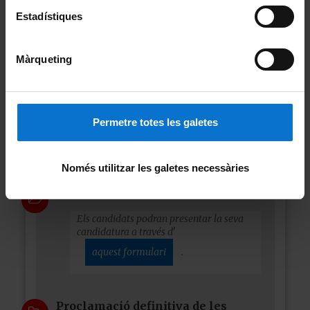
Publicació del cens electoral
Estadístiques
provisional
Podràs consultar, si estàs inclòs al cens
electoral, des de la teva intranet
.
Màrqueting
Publicació del cens electoral
definitiu
Permetre totes les galetes
Podràs consultar, si estàs inclòs al cens
definitiu electoral, des de la teva intranet.
Només utilitzar les galetes necessàries
Presentació de candidatures
Els candidats podran presentar la seva
candidatura a través d'
aquest formulari
.
Proclamació definitiva de les