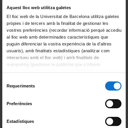
Aquest lloc web utilitza galetes
El lloc web de la Universitat de Barcelona utilitza galetes
pròpies i de tercers amb la finalitat de gestionar les
vostres preferències (recordar informació perquè accediu
al lloc web amb determinades característiques que
puguin diferenciar la vostra experiència de la d’altres
usuaris), amb finalitats estadístiques (analitzar com
interactueu amb el lloc web) i amb finalitats de
màrqueting (gestionar la publicitat que s’ofereix
adequant-la en funció dels vostres hàbits de navegació).
Per obtenir més informació sobre les galetes podeu
Selecció
Convocatòria
Resolució
consultar la
Política de galetes del lloc web de la
Requeriments
de
Universitat de Barcelona
.
consentiment
Preferències
Calendari electoral
Document
Estadístiques