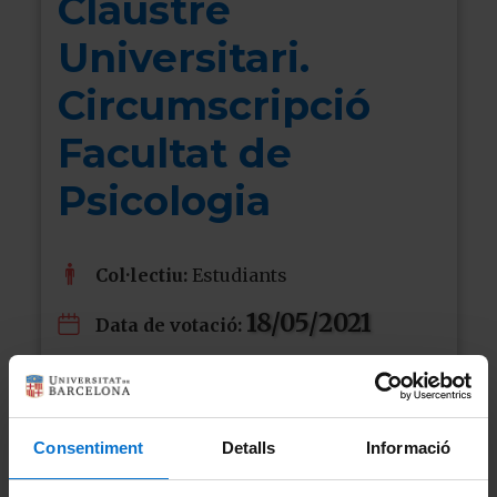
Claustre
Universitari.
Circumscripció
Facultat de
Psicologia
Col·lectiu:
Estudiants
18/05/2021
Data de votació:
Tancat
Consentiment
Detalls
Informació