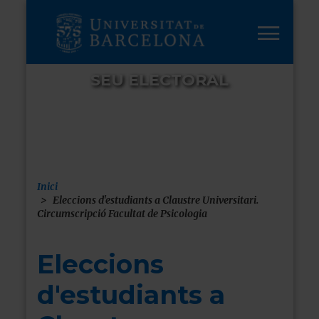
Vés
al
contingut
SEU ELECTORAL
Inici
Fil
Eleccions d'estudiants a Claustre Universitari.
Circumscripció Facultat de Psicologia
d'ariadna
Eleccions
d'estudiants a