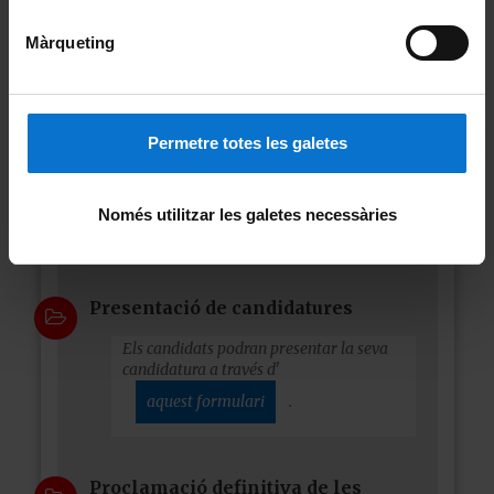
Publicació del cens electoral
provisional
Màrqueting
Podràs consultar, si estàs inclòs al cens
electoral, des de la teva intranet
Permetre totes les galetes
Publicació del cens electoral
definitiu
Només utilitzar les galetes necessàries
Podràs consultar, si estàs inclòs al cens
definitiu electoral, des de la teva intranet.
Presentació de candidatures
Els candidats podran presentar la seva
candidatura a través d'
aquest formulari
.
Proclamació definitiva de les