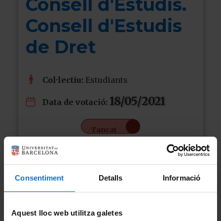
Consell d'Estudis.
Consell d'Estudis
de Dret
Col·lectiu:
Estudiants
18/05/2021
Data de votació:
Tancat
Consentiment
Detalls
Informació
Aquest lloc web utilitza galetes