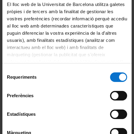
El lloc web de la Universitat de Barcelona utilitza galetes
pròpies i de tercers amb la finalitat de gestionar les
vostres preferències (recordar informació perquè accediu
al lloc web amb determinades característiques que
puguin diferenciar la vostra experiència de la d’altres
usuaris), amb finalitats estadístiques (analitzar com
interactueu amb el lloc web) i amb finalitats de
màrqueting (gestionar la publicitat que s’ofereix
Convocatòria
Resolució
adequant-la en funció dels vostres hàbits de navegació).
Per obtenir més informació sobre les galetes podeu
Selecció
consultar la
Política de galetes del lloc web de la
Requeriments
de
Universitat de Barcelona
.
consentiment
Calendari electoral
Document
Preferències
Publicació del cens electoral
Estadístiques
provisional
Podràs consultar, si estàs inclòs al cens
Màrqueting
electoral, des de la teva intranet.