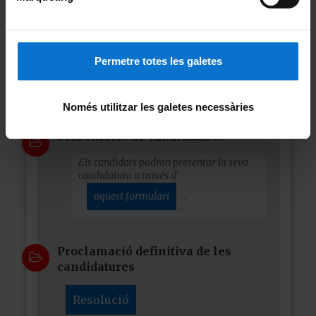
Publicació del cens electoral
definitiu
Permetre totes les galetes
Podràs consultar, si estàs inclòs al cens
definitiu electoral, des de la teva intranet
.
Només utilitzar les galetes necessàries
Presentació de candidatures
Els candidats podran presentar la seva
candidatura a través d'
aquest formulari
.
Proclamació definitiva de les
candidatures
Resolució