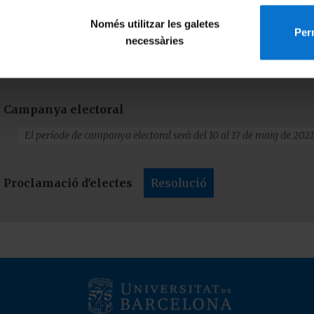
Els candidats podran presentar la seva candidatura a través d'
Només utilitzar les galetes
Perm
necessàries
Proclamació definitiva de les candidatures
Resolu
Campanya electoral
El període de campanya electoral serà del 10 al 17 de maig de 2021
Proclamació d'electes
Resolució