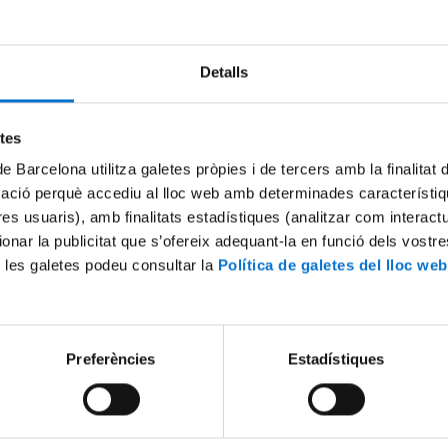
Convocatòria
Resolució
Detalls
etes
Calendari electoral
Document
de Barcelona utilitza galetes pròpies i de tercers amb la finalitat
mació perquè accediu al lloc web amb determinades característiq
Publicació del cens electoral provisional
tres usuaris), amb finalitats estadístiques (analitzar com interac
ionar la publicitat que s’ofereix adequant-la en funció dels vostr
Podràs consultar, si estàs inclòs al cens electoral, des de la teva int
 les galetes podeu consultar la
Política de galetes del lloc web
Publicació del cens electoral definitiu
Podràs consultar, si estàs inclòs al cens definitiu electoral, des de la
Preferències
Estadístiques
Presentació de candidatures