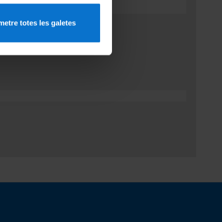
aquest formulari
.
etre totes les galetes
ció