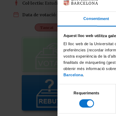
Col·lectiu:
Estudiants
18/05/2021
Data de votació:
Consentiment
Tancat
Aquest lloc web utilitza gal
El lloc web de la Universitat 
preferències (recordar infor
vostra experiència de la d’al
finalitats de màrqueting (gest
obtenir més informació sobre
Barcelona
.
Selecció
Requeriments
de
consentiment