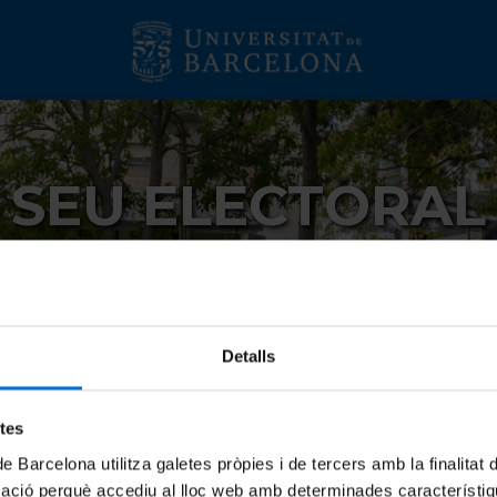
SEU ELECTORAL
Detalls
artament de Llengües i Literatures Modernes i d'Estudis Anglesos
a o director de Depart
etes
de Barcelona utilitza galetes pròpies i de tercers amb la finalitat
es Modernes i d'Estudis 
mació perquè accediu al lloc web amb determinades característiq