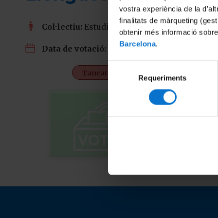
vostra experiència de la d’al
finalitats de màrqueting (gest
Col·lectiu:
Estudiants, PDI i PTGAS
obtenir més informació sobre
Barcelona
.
09/11/2020
Data de votació:
Selecció
Tancat
Requeriments
de
consentiment