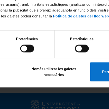
tres usuaris), amb finalitats estadístiques (analitzar com interac
ionar la publicitat que s’ofereix adequant-la en funció dels vostr
 les galetes podeu consultar la
Política de galetes del lloc web
Proclamació definitiva de les candidatures
Resolu
Preferències
Estadístiques
Pactes electorals
Valor per defecte
Només utilitzar les galetes
Perm
necessàries