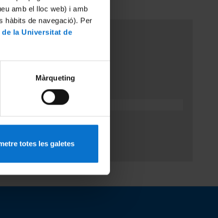
tueu amb el lloc web) i amb
es hàbits de navegació). Per
 de la Universitat de
ció
Màrqueting
etre totes les galetes