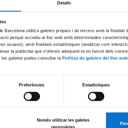
Detalls
etes
Convocatòria
Resolució
de Barcelona utilitza galetes pròpies i de tercers amb la finalitat
mació perquè accediu al lloc web amb determinades característiq
tres usuaris), amb finalitats estadístiques (analitzar com interac
ionar la publicitat que s’ofereix adequant-la en funció dels vostr
Calendari electoral
Document
 les galetes podeu consultar la
Política de galetes del lloc web
Presentació de candidatures
Model
Preferències
Estadístiques
Els candidats podran presentar la seva candidatura a través d'
Proclamació definitiva de les candidatures
Resolu
Només utilitzar les galetes
Perm
necessàries