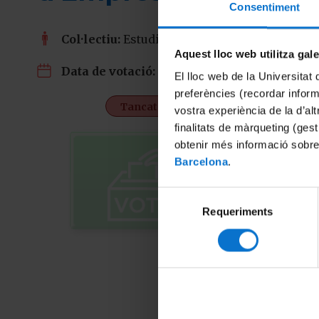
Consentiment
Col·lectiu:
Estudiants, PDI i PTGAS
Aquest lloc web utilitza gal
24/11/2020
Data de votació:
El lloc web de la Universitat 
preferències (recordar infor
Tancat
vostra experiència de la d’al
finalitats de màrqueting (gest
obtenir més informació sobre
Barcelona
.
Selecció
Requeriments
de
consentiment