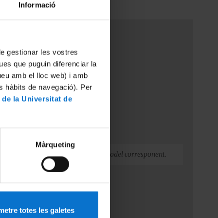
Informació
 de gestionar les vostres
ues que puguin diferenciar la
tueu amb el lloc web) i amb
es hàbits de navegació). Per
 de la Universitat de
Màrqueting
instància genèrica
adjuntant el model corresponent.
ció
etre totes les galetes