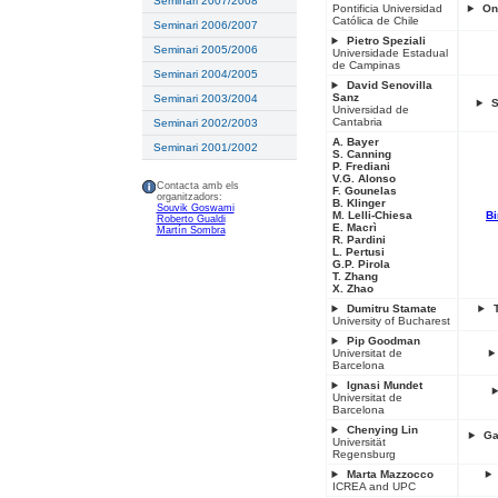
Seminari 2007/2008
Pontificia Universidad
On
Católica de Chile
Seminari 2006/2007
Pietro Speziali
Seminari 2005/2006
Universidade Estadual
de Campinas
Seminari 2004/2005
David Senovilla
Sanz
Seminari 2003/2004
S
Universidad de
Cantabria
Seminari 2002/2003
A. Bayer
Seminari 2001/2002
S. Canning
P. Frediani
V.G. Alonso
Contacta amb els
F. Gounelas
organitzadors:
B. Klinger
Souvik Goswami
M. Lelli-Chiesa
Bi
Roberto Gualdi
E. Macrì
Martín Sombra
R. Pardini
L. Pertusi
G.P. Pirola
T. Zhang
X. Zhao
Dumitru Stamate
University of Bucharest
Pip Goodman
Universitat de
Barcelona
Ignasi Mundet
Universitat de
Barcelona
Chenying Lin
Ga
Universität
Regensburg
Marta Mazzocco
ICREA and UPC