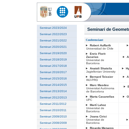
Seminari 2023/2024
Seminari de Geometr
Seminari 2022/2023
Conferenciant
Seminari 2021/2022
Robert Auffarth
Seminari 2020/2021
Universidad de Chile
Seminari 2019/2020
Enric Florit
Zacarias
A
Seminari 2018/2019
Universitat de
Barcelona
Seminari 2017/2018
Anatoli Shatsila
Hy
Jagiellonian University
Seminari 2016/2017
Bernard Teissier
A
Seminari 2015/2016
IMJ-PRG
Seminari 2014/2015
Marc Masdeu
Universitat Autònoma
Seminari 2013/2014
de Barcelona
Marta Casanellas
O
Seminari 2012/2013
UPC
Seminari 2011/2012
Martí Lahoz
Universitat de
Seminari 2010/2011
Barcelona
Seminari 2009/2010
Joana Cirici
Universitat de
Seminari 2008/2009
Barcelona
Ricardo Menares