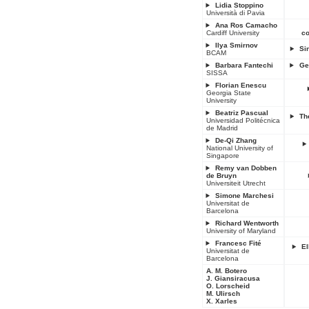
Lidia Stoppino
Università di Pavia
Ana Ros Camacho
Cardiff University
co
Ilya Smirnov
Si
BCAM
Barbara Fantechi
Ge
SISSA
Florian Enescu
Georgia State
University
Beatriz Pascual
Th
Universidad Politécnica
de Madrid
De-Qi Zhang
National University of
Singapore
Remy van Dobben
de Bruyn
Universiteit Utrecht
Simone Marchesi
Universitat de
Barcelona
Richard Wentworth
University of Maryland
Francesc Fité
El
Universitat de
Barcelona
A. M. Botero
J. Giansiracusa
O. Lorscheid
M. Ulirsch
X. Xarles