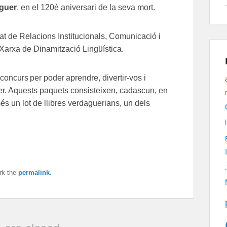
aguer
, en el 120è aniversari de la seva mort.
rat de Relacions Institucionals, Comunicació i
a Xarxa de Dinamització Lingüística.
 concurs per
poder aprendre, divertir-vos i
r. Aquests paquets consisteixen, cadascun, en
és un lot de llibres verdaguerians, un dels
rk the
permalink
.