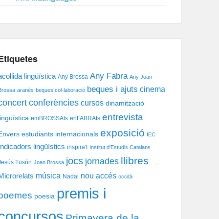
Etiquetes
Any Fabra
acollida lingüística
Any Brossa
Any Joan
beques i ajuts
cinema
Brossa
aranès
beques col·laboració
concert
conferències
cursos
dinamització
entrevista
lingüística
emBROSSAts
enFABRAts
exposició
Envers
estudiants internacionals
IEC
Indicadors lingüístics
inspira't
Institut d'Estudis Catalans
llibres
jocs
jornades
Jesús Tusón
Joan Brossa
música
nou accés
Microrelats
Nadal
occità
premis i
poemes
poesia
concursos
Primavera de la