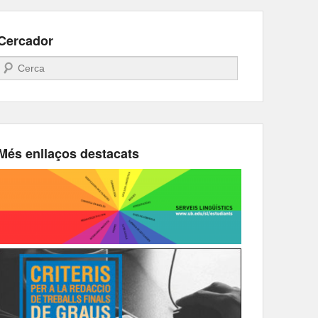
Cercador
Search
Més enllaços destacats