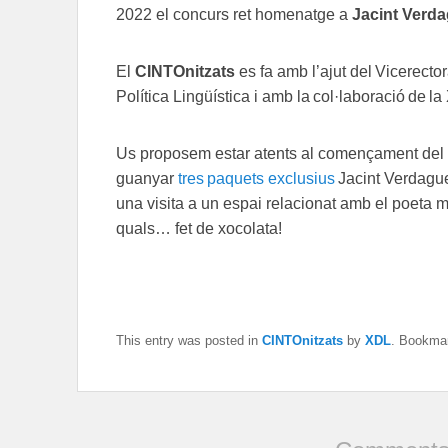
2022 el concurs ret homenatge a
Jacint Verd
El
CINTOnitzats
es fa amb l’ajut del Vicerecto
Política Lingüística i amb la col·laboració de l
Us proposem estar atents al començam
ent del
guanyar
tres paquets exclusius
Jacint Verdague
una visita a un espai relacionat amb el poeta m
quals… fet de xocolata!
This entry was posted in
CINTOnitzats
by
XDL
. Bookma