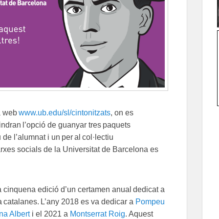
la web
www.ub.edu/sl/cintonitzats
, on es
tindran l’opció de guanyar tres paquets
de l’alumnat i un per al col·lectiu
arxes socials de la Universitat de Barcelona es
la cinquena edició d’un certamen anual dedicat a
ura catalanes. L’any 2018 es va dedicar a
Pompeu
na Albert
i el 2021 a
Montserrat Roig
. Aquest