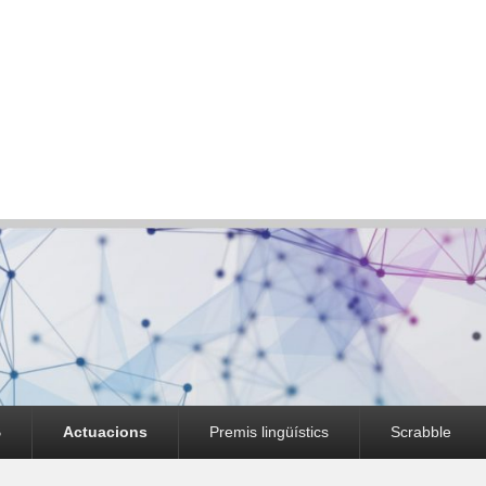
B
Actuacions
Premis lingüístics
Scrabble