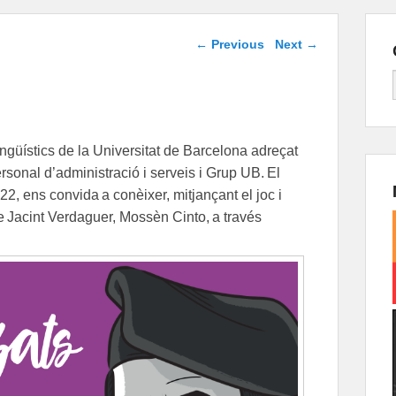
Post navigation
←
Previous
Next
→
ngüístics de la Universitat de Barcelona adreçat
rsonal d’administració i serveis i Grup UB. El
2, ens convida a conèixer, mitjançant el joc i
a de Jacint Verdaguer, Mossèn Cinto, a través