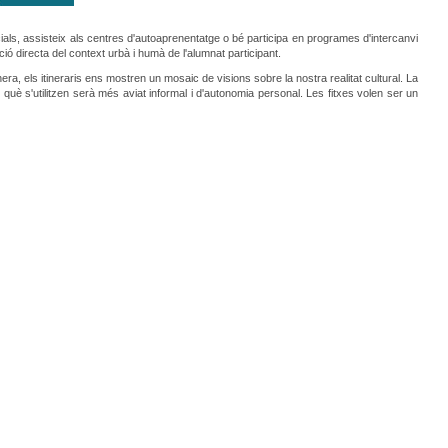
ncials, assisteix als centres d'autoaprenentatge o bé participa en programes d'intercanvi
ació directa del context urbà i humà de l'alumnat participant.
ra, els itineraris ens mostren un mosaic de visions sobre la nostra realitat cultural. La
en què s'utilitzen serà més aviat informal i d'autonomia personal. Les fitxes volen ser un