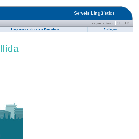
Serveis Lingüístics
Pàgina anterior
SL
UB
Propostes culturals a Barcelona
Enllaços
llida