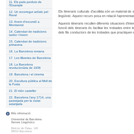
11. Els patis perduts de
l’Eixample
Els Itineraris culturals d'acollida són un material d
12. Un recorregut artístic pel
Raval
lingüístic. Aquest recurs posa en relació l'aprenentatg
13. Anem d’excursió a
Aquests itineraris recullen diferents situacions d'in
Montserrat
funció dels itineraris és facilitar les trobades entre
14. Calendari de tradicions:
dels fils conductors de les trobades que practiquen els
tardor i hivern
15. Calendari de tradicions:
primavera
16. La Barcelona romana
17. Les llibreries de Barcelona
18. La Barcelona
revolucionària de 1936
19. Barcelona i el cinema
20. Escultura pública al Moll de
la Fusta
21. El món casteller
22. Barcelona l’any 1714, una
passejada per la ciutat
assetjada
Més informació:
Universitat de Barcelona
Serveis Lingüístics
Melcior de Palau, 140
08014 Barcelona