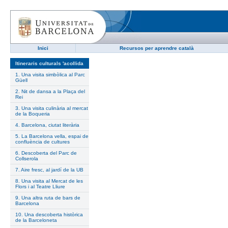
Inici
Recursos per aprendre català
Itineraris culturals 'acollida
1. Una visita simbòlica al Parc
Güell
2. Nit de dansa a la Plaça del
Rei
3. Una visita culinària al mercat
de la Boqueria
4. Barcelona, ciutat literària
5. La Barcelona vella, espai de
confluència de cultures
6. Descoberta del Parc de
Collserola
7. Aire fresc, al jardí de la UB
8. Una visita al Mercat de les
Flors i al Teatre Lliure
9. Una altra ruta de bars de
Barcelona
10. Una descoberta històrica
de la Barceloneta