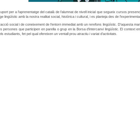
e suport per a l'aprenentatge del català de l'alumnat de nivell inicial que segueix cursos prese
e lingüístic amb la nostra realitat social, històrica i cultural, i es planteja des de l'experiment
teracció social i de coneixement de l'entorn immediat amb un rerefons lingüístic. D'aquesta mane
 les persones que participen en parella o grup en la Borsa d'intercanvi lingüístic. El context 
 estudiants, fet pel qual ofereixen un ventall prou atractiu i variat d'activitats.